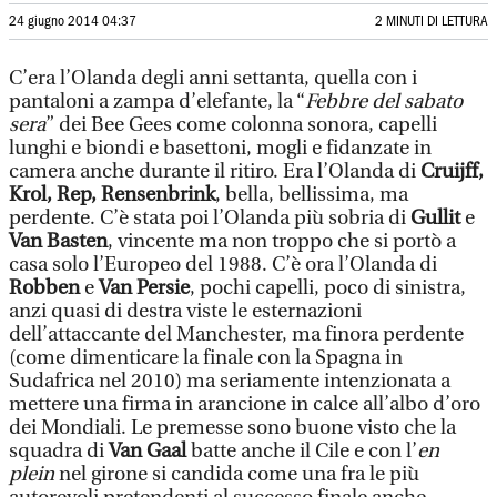
24 giugno 2014 04:37
2 MINUTI DI LETTURA
C’era l’Olanda degli anni settanta, quella con i
pantaloni a zampa d’elefante, la “
Febbre del sabato
sera
” dei Bee Gees come colonna sonora, capelli
lunghi e biondi e basettoni, mogli e fidanzate in
camera anche durante il ritiro. Era l’Olanda di
Cruijff,
Krol, Rep, Rensenbrink
, bella, bellissima, ma
perdente. C’è stata poi l’Olanda più sobria di
Gullit
e
Van Basten
, vincente ma non troppo che si portò a
casa solo l’Europeo del 1988. C’è ora l’Olanda di
Robben
e
Van Persie
, pochi capelli, poco di sinistra,
anzi quasi di destra viste le esternazioni
dell’attaccante del Manchester, ma finora perdente
(come dimenticare la finale con la Spagna in
Sudafrica nel 2010) ma seriamente intenzionata a
mettere una firma in arancione in calce all’albo d’oro
dei Mondiali. Le premesse sono buone visto che la
squadra di
Van Gaal
batte anche il Cile e con l’
en
plein
nel girone si candida come una fra le più