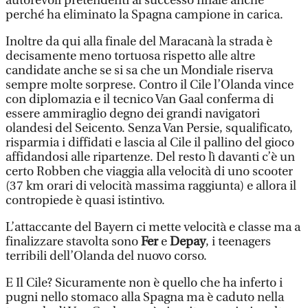
autorevoli pretendenti al successo finale anche
perché ha eliminato la Spagna campione in carica.
Inoltre da qui alla finale del Maracanà la strada è
decisamente meno tortuosa rispetto alle altre
candidate anche se si sa che un Mondiale riserva
sempre molte sorprese. Contro il Cile l’Olanda vince
con diplomazia e il tecnico Van Gaal conferma di
essere ammiraglio degno dei grandi navigatori
olandesi del Seicento. Senza Van Persie, squalificato,
risparmia i diffidati e lascia al Cile il pallino del gioco
affidandosi alle ripartenze. Del resto lì davanti c’è un
certo Robben che viaggia alla velocità di uno scooter
(37 km orari di velocità massima raggiunta) e allora il
contropiede è quasi istintivo.
L’attaccante del Bayern ci mette velocità e classe ma a
finalizzare stavolta sono
Fer
e
Depay
, i teenagers
terribili dell’Olanda del nuovo corso.
E Il Cile? Sicuramente non è quello che ha inferto i
pugni nello stomaco alla Spagna ma è caduto nella