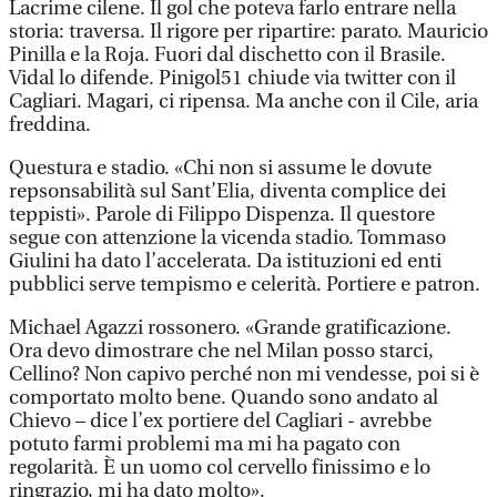
Lacrime cilene. Il gol che poteva farlo entrare nella
storia: traversa. Il rigore per ripartire: parato. Mauricio
Pinilla e la Roja. Fuori dal dischetto con il Brasile.
Vidal lo difende. Pinigol51 chiude via twitter con il
Cagliari. Magari, ci ripensa. Ma anche con il Cile, aria
freddina.
Questura e stadio. «Chi non si assume le dovute
repsonsabilità sul Sant’Elia, diventa complice dei
teppisti». Parole di Filippo Dispenza. Il questore
segue con attenzione la vicenda stadio. Tommaso
Giulini ha dato l’accelerata. Da istituzioni ed enti
pubblici serve tempismo e celerità. Portiere e patron.
Michael Agazzi rossonero. «Grande gratificazione.
Ora devo dimostrare che nel Milan posso starci,
Cellino? Non capivo perché non mi vendesse, poi si è
comportato molto bene. Quando sono andato al
Chievo – dice l’ex portiere del Cagliari - avrebbe
potuto farmi problemi ma mi ha pagato con
regolarità. È un uomo col cervello finissimo e lo
ringrazio, mi ha dato molto».