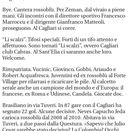
Bye. Cantera rossoblù. Per Zeman, dal vivaio a piene
mani. Gli incontri con il direttore sportivo Francesco
Marroccu e il dirigente Gianfranco Matteoli,
proseguono. Al Cagliari si corre.
“Li scalzi”. Tifosi speciali. Forti di un tifo attento e
affettuoso. Sono tornati “Li scalzi”, ovvero Cagliari
club Cabras. Al Sant’Elia ci saranno anche loro.
Welcome.
Rimpatriata. Vucinic, Giovinco, Gobbi, Ariaudo e
Robert Acquafresca. Juventini ed ex rossoblù al Forte
Village per rilarrasi e ricaricare le pile. Al calcetto
serale anche un campione del mondo e d’Europa: il
francese, ex Roma e Udinese, Candela. Giocate doc.
Brasiliano in via Tuveri. In 87 gare con il Cagliari ha
segnato 22 gol. Alcune decisive. Neves Capucho Jeda
carioca rossoblù dal 2008 al 2010. Abitava in via
Tuveri, a due passi dalla Questura. «Sapevo che Julio
Cesar sarebbe stato decisivo? La Colombia? Occhi