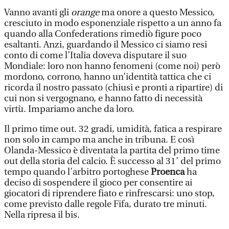
Vanno avanti gli
orange
ma onore a questo Messico,
cresciuto in modo esponenziale rispetto a un anno fa
quando alla Confederations rimediò figure poco
esaltanti. Anzi, guardando il Messico ci siamo resi
conto di come l’Italia doveva disputare il suo
Mondiale: loro non hanno fenomeni (come noi) però
mordono, corrono, hanno un’identità tattica che ci
ricorda il nostro passato (chiusi e pronti a ripartire) di
cui non si vergognano, e hanno fatto di necessità
virtù. Impariamo anche da loro.
Il primo time out. 32 gradi, umidità, fatica a respirare
non solo in campo ma anche in tribuna. E così
Olanda-Messico è diventata la partita del primo time
out della storia del calcio. È successo al 31’ del primo
tempo quando l’arbitro portoghese
Proenca
ha
deciso di sospendere il gioco per consentire ai
giocatori di riprendere fiato e rinfrescarsi: uno stop,
come previsto dalle regole Fifa, durato tre minuti.
Nella ripresa il bis.