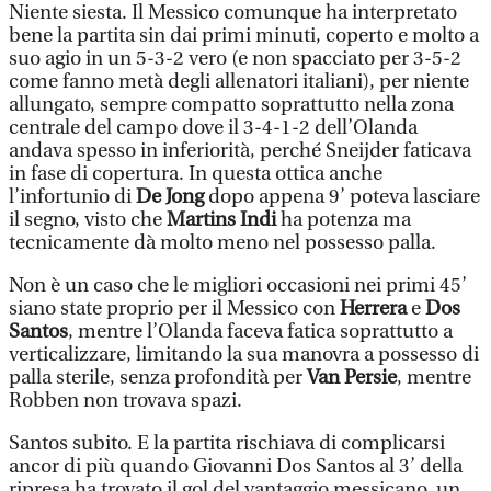
Niente siesta. Il Messico comunque ha interpretato
bene la partita sin dai primi minuti, coperto e molto a
suo agio in un 5-3-2 vero (e non spacciato per 3-5-2
come fanno metà degli allenatori italiani), per niente
allungato, sempre compatto soprattutto nella zona
centrale del campo dove il 3-4-1-2 dell’Olanda
andava spesso in inferiorità, perché Sneijder faticava
in fase di copertura. In questa ottica anche
l’infortunio di
De Jong
dopo appena 9’ poteva lasciare
il segno, visto che
Martins Indi
ha potenza ma
tecnicamente dà molto meno nel possesso palla.
Non è un caso che le migliori occasioni nei primi 45’
siano state proprio per il Messico con
Herrera
e
Dos
Santos
, mentre l’Olanda faceva fatica soprattutto a
verticalizzare, limitando la sua manovra a possesso di
palla sterile, senza profondità per
Van Persie
, mentre
Robben non trovava spazi.
Santos subito. E la partita rischiava di complicarsi
ancor di più quando Giovanni Dos Santos al 3’ della
ripresa ha trovato il gol del vantaggio messicano, un