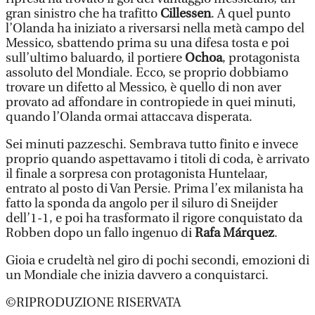
gran sinistro che ha trafitto
Cillessen
. A quel punto
l’Olanda ha iniziato a riversarsi nella metà campo del
Messico, sbattendo prima su una difesa tosta e poi
sull’ultimo baluardo, il portiere
Ochoa
, protagonista
assoluto del Mondiale. Ecco, se proprio dobbiamo
trovare un difetto al Messico, è quello di non aver
provato ad affondare in contropiede in quei minuti,
quando l’Olanda ormai attaccava disperata.
Sei minuti pazzeschi. Sembrava tutto finito e invece
proprio quando aspettavamo i titoli di coda, è arrivato
il finale a sorpresa con protagonista Huntelaar,
entrato al posto di Van Persie. Prima l’ex milanista ha
fatto la sponda da angolo per il siluro di Sneijder
dell’1-1, e poi ha trasformato il rigore conquistato da
Robben dopo un fallo ingenuo di
Rafa Márquez
.
Gioia e crudeltà nel giro di pochi secondi, emozioni di
un Mondiale che inizia davvero a conquistarci.
©RIPRODUZIONE RISERVATA