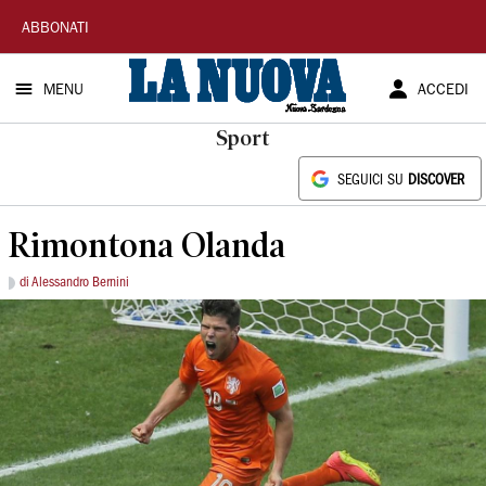
La
ABBONATI
Nuova
MENU
ACCEDI
Sardegna
Sport
SEGUICI SU
DISCOVER
Rimontona Olanda
di Alessandro Bernini