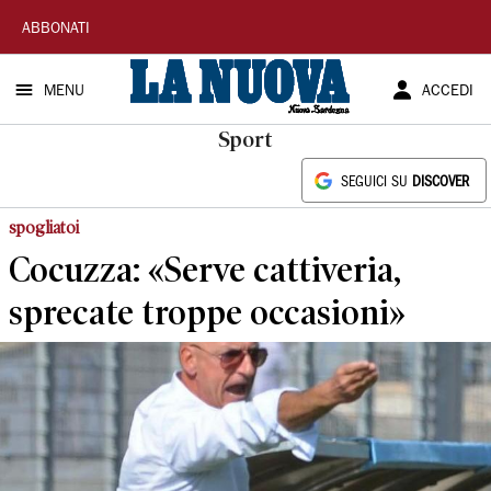
La
ABBONATI
Nuova
MENU
ACCEDI
Sardegna
Sport
SEGUICI SU
DISCOVER
spogliatoi
Cocuzza: «Serve cattiveria,
sprecate troppe occasioni»