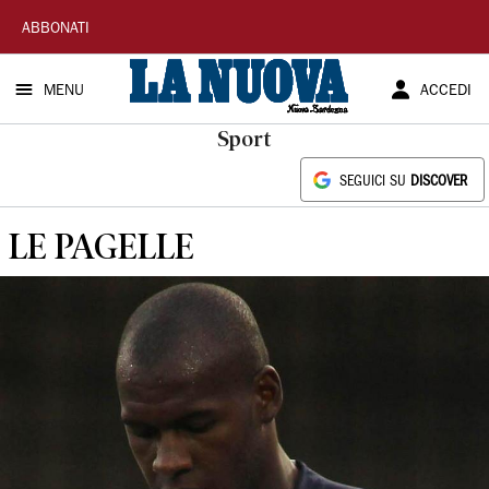
La
ABBONATI
Nuova
MENU
ACCEDI
Sardegna
Sport
SEGUICI SU
DISCOVER
LE PAGELLE