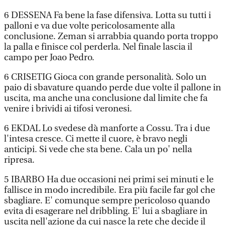
6 DESSENA Fa bene la fase difensiva. Lotta su tutti i
palloni e va due volte pericolosamente alla
conclusione. Zeman si arrabbia quando porta troppo
la palla e finisce col perderla. Nel finale lascia il
campo per Joao Pedro.
6 CRISETIG Gioca con grande personalità. Solo un
paio di sbavature quando perde due volte il pallone in
uscita, ma anche una conclusione dal limite che fa
venire i brividi ai tifosi veronesi.
6 EKDAL Lo svedese dà manforte a Cossu. Tra i due
l'intesa cresce. Ci mette il cuore, è bravo negli
anticipi. Si vede che sta bene. Cala un po' nella
ripresa.
5 IBARBO Ha due occasioni nei primi sei minuti e le
fallisce in modo incredibile. Era più facile far gol che
sbagliare. E' comunque sempre pericoloso quando
evita di esagerare nel dribbling. E' lui a sbagliare in
uscita nell'azione da cui nasce la rete che decide il