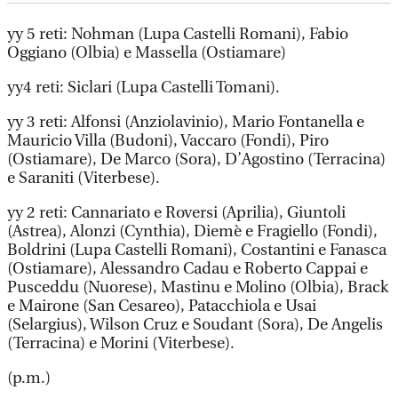
yy 5 reti: Nohman (Lupa Castelli Romani), Fabio
Oggiano (Olbia) e Massella (Ostiamare)
yy4 reti: Siclari (Lupa Castelli Tomani).
yy 3 reti: Alfonsi (Anziolavinio), Mario Fontanella e
Mauricio Villa (Budoni), Vaccaro (Fondi), Piro
(Ostiamare), De Marco (Sora), D’Agostino (Terracina)
e Saraniti (Viterbese).
yy 2 reti: Cannariato e Roversi (Aprilia), Giuntoli
(Astrea), Alonzi (Cynthia), Diemè e Fragiello (Fondi),
Boldrini (Lupa Castelli Romani), Costantini e Fanasca
(Ostiamare), Alessandro Cadau e Roberto Cappai e
Pusceddu (Nuorese), Mastinu e Molino (Olbia), Brack
e Mairone (San Cesareo), Patacchiola e Usai
(Selargius), Wilson Cruz e Soudant (Sora), De Angelis
(Terracina) e Morini (Viterbese).
(p.m.)