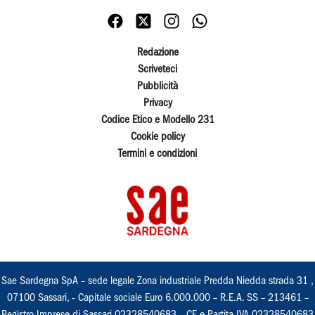
Redazione
Scriveteci
Pubblicità
Privacy
Codice Etico e Modello 231
Cookie policy
Termini e condizioni
Sae Sardegna SpA – sede legale Zona industriale Predda Niedda strada 31 ,
07100 Sassari, - Capitale sociale Euro 6.000.000 – R.E.A. SS – 213461 –
Registro Imprese di Sassari 02328540683 – CF e Partita IVA 02328540683