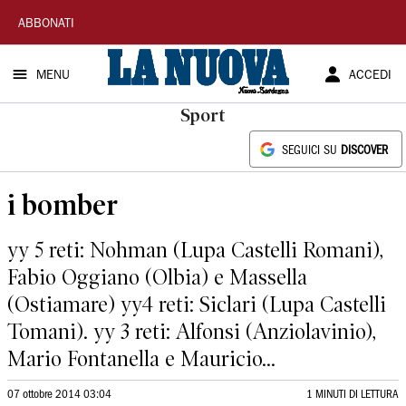
La
ABBONATI
Nuova
MENU
ACCEDI
Sardegna
Sport
SEGUICI SU
DISCOVER
i bomber
yy 5 reti: Nohman (Lupa Castelli Romani),
Fabio Oggiano (Olbia) e Massella
(Ostiamare) yy4 reti: Siclari (Lupa Castelli
Tomani). yy 3 reti: Alfonsi (Anziolavinio),
Mario Fontanella e Mauricio...
07 ottobre 2014 03:04
1 MINUTI DI LETTURA