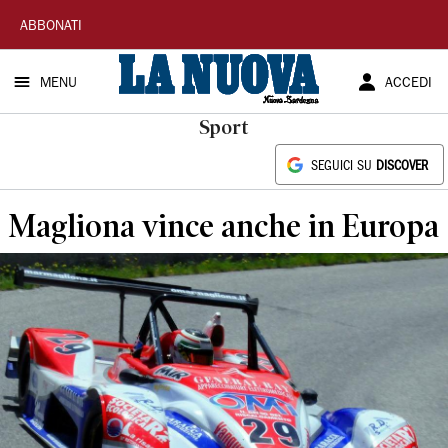
La
ABBONATI
Nuova
MENU
ACCEDI
Sardegna
Sport
SEGUICI SU
DISCOVER
Magliona vince anche in Europa