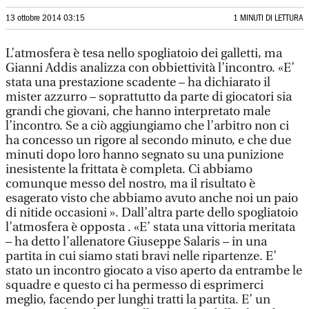
13 ottobre 2014 03:15
1 MINUTI DI LETTURA
L’atmosfera è tesa nello spogliatoio dei galletti, ma
Gianni Addis analizza con obbiettività l’incontro. «E’
stata una prestazione scadente – ha dichiarato il
mister azzurro – soprattutto da parte di giocatori sia
grandi che giovani, che hanno interpretato male
l’incontro. Se a ciò aggiungiamo che l’arbitro non ci
ha concesso un rigore al secondo minuto, e che due
minuti dopo loro hanno segnato su una punizione
inesistente la frittata è completa. Ci abbiamo
comunque messo del nostro, ma il risultato è
esagerato visto che abbiamo avuto anche noi un paio
di nitide occasioni ». Dall’altra parte dello spogliatoio
l’atmosfera è opposta . «E’ stata una vittoria meritata
– ha detto l’allenatore Giuseppe Salaris – in una
partita in cui siamo stati bravi nelle ripartenze. E’
stato un incontro giocato a viso aperto da entrambe le
squadre e questo ci ha permesso di esprimerci
meglio, facendo per lunghi tratti la partita. E’ un