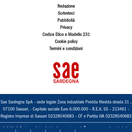
Redazione
Scriveteci
Pubblicità
Privacy
Codice Etico e Modello 231
Cookie policy
Termini e condizioni
Sae Sardegna SpA – sede legale Zona industriale Predda Niedda strada 31 ,
07100 Sassari, - Capitale sociale Euro 6.000.000 – R.E.A. SS – 213461 –
Registro Imprese di Sassari 02328540683 – CF e Partita IVA 02328540683
I diritti delle immagini e dei testi sono riservati. È espressamente vietata la