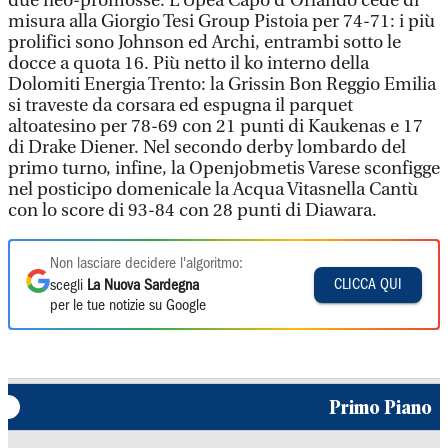
due neo-promosse. L’Upea Capo d’Orlando cede di
misura alla Giorgio Tesi Group Pistoia per 74-71: i più
prolifici sono Johnson ed Archi, entrambi sotto le
docce a quota 16. Più netto il ko interno della
Dolomiti Energia Trento: la Grissin Bon Reggio Emilia
si traveste da corsara ed espugna il parquet
altoatesino per 78-69 con 21 punti di Kaukenas e 17
di Drake Diener. Nel secondo derby lombardo del
primo turno, infine, la Openjobmetis Varese sconfigge
nel posticipo domenicale la Acqua Vitasnella Cantù
con lo score di 93-84 con 28 punti di Diawara.
Non lasciare decidere l'algoritmo:
CLICCA QUI
scegli
La Nuova Sardegna
per le tue notizie su Google
Primo Piano