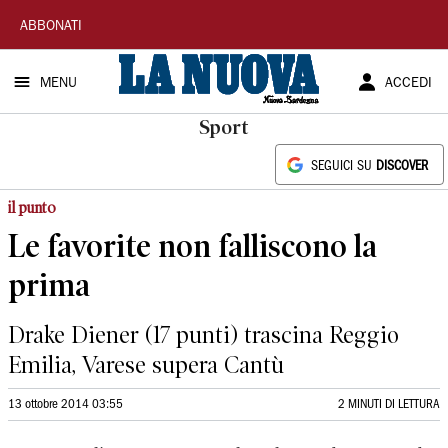
La
ABBONATI
Nuova
MENU
ACCEDI
Sardegna
Sport
SEGUICI SU
DISCOVER
il punto
Le favorite non falliscono la
prima
Drake Diener (17 punti) trascina Reggio
Emilia, Varese supera Cantù
13 ottobre 2014 03:55
2 MINUTI DI LETTURA