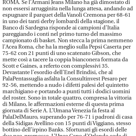
ROMA. Se l’Armani Jeans Milano ha già dimostato di
non essersi arrugginita nella lunga attesa, andando ad
espugnare il parquet della Vanoli Cremona per 68-61
in uno dei tanti derby lombardi della stagione, il
Banco di Sardegna risponde ai campioni d’Italia
pareggiando i conti nel primo turno del massimo
campionato di basket. Non stecca la prima nemmeno
l’Acea Roma, che ha la meglio sulla Pepsi Caserta per
75-62 con 21 punti di uno scatenato Gibson, che
mette così a tacere la coppia bianconera formata da
Scott e Gaines, a referto con complessivi 35.
Devastante l’esordio dell’Enel Brindisi, che al
PalaPentassuglia asfalta la Consultinvest Pesaro per
92-56, mettendo a nudo i difetti palesi del quintetto
marchigiano e portando a punti tutti i dodici uomini
del roster. Sono in totale quattro, compresa la vittoria
di Milano, le affermazioni esterne di questa prima
giornata di Serie A. L’Umana Venezia fa festa al
PalaDelMauro, superando per 76-71 i padroni di casa
della Sidigas Avellino con 15 punti di Viggiano, stesso
bottino dell’irpino Banks. Sfortunati gli esordi delle