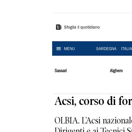
La
Nuova
Sardegna
Sfoglia il quotidiano
MENU
SARDEGNA
ITALI
Sassari
Alghero
Acsi, corso di fo
OLBIA. L’Acsi nazionale
Dirigenti e ai Tecnici S