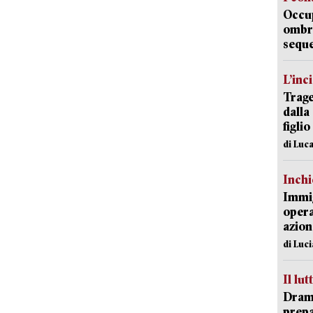
Occup
ombrel
sequ
L’inc
Trage
dalla
figlio
di Luca
Inch
Immig
opera
azion
di Luc
Il lut
Dramm
prepa