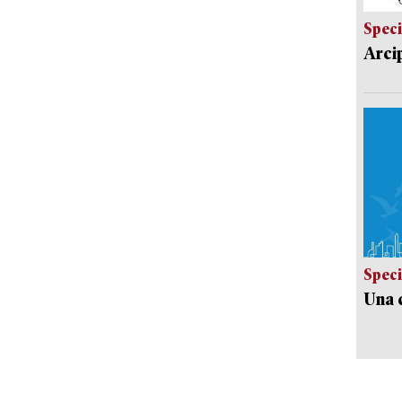
Speci
Arci
Speci
Una c