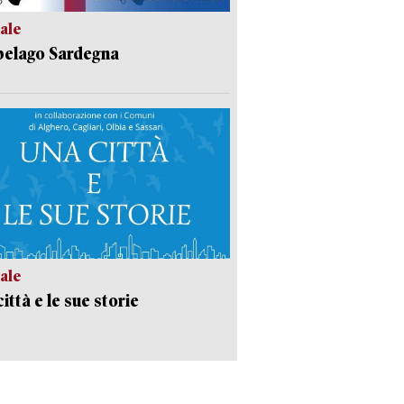
ale
pelago Sardegna
ale
ittà e le sue storie