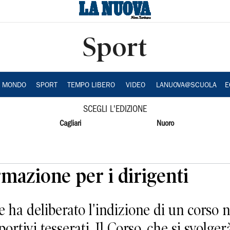
Sport
A MONDO
SPORT
TEMPO LIBERO
VIDEO
LANUOVA@SCUOLA
E
SCEGLI L'EDIZIONE
Cagliari
Nuoro
rmazione per i dirigenti
 ha deliberato l'indizione di un corso n
portivi tesserati. Il Corso, che si svolger