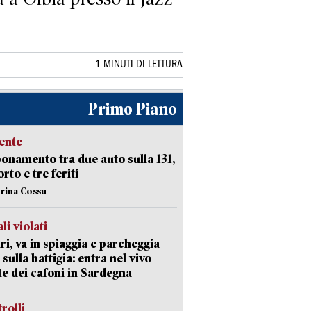
1 MINUTI DI LETTURA
Primo Piano
ente
namento tra due auto sulla 131,
rto e tre feriti
erina Cossu
li violati
ri, va in spiaggia e parcheggia
 sulla battigia: entra nel vivo
ate dei cafoni in Sardegna
trolli