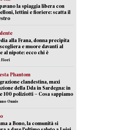
avano la spiaggia libera con
loni, lettini e fioriere: scatta il
estro
idente
dia alla Frana, donna precipita
 scogliera e muore davanti al
 e al nipote: ecco chi è
 Fiori
iesta Phantom
razione clandestina, maxi
zione della Dda in Sardegna: in
e 100 poliziotti – Cosa sappiamo
iano Onnis
to
a a Bono, la comunità si
ra a dare l'ultimo saluto a Luigi