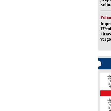
Solin
Pole
Impr
137mi
attac
vergo