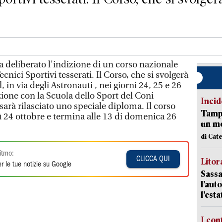
a deliberato l'indizione di un corso nazionale
Tecnici Sportivi tesserati. Il Corso, che si svolgerà
, in via degli Astronauti , nei giorni 24, 25 e 26
zione con la Scuola dello Sport del Coni
Incid
sarà rilasciato uno speciale diploma. Il corso
Tampo
dì 24 ottobre e termina alle 13 di domenica 26
un mo
di Cat
itmo:
CLICCA QUI
Litora
r le tue notizie su Google
Sassa
l’auto
l’est
I con