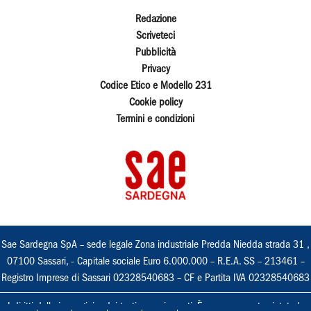
Redazione
Scriveteci
Pubblicità
Privacy
Codice Etico e Modello 231
Cookie policy
Termini e condizioni
Sae Sardegna SpA – sede legale Zona industriale Predda Niedda strada 31 ,
07100 Sassari, - Capitale sociale Euro 6.000.000 – R.E.A. SS – 213461 –
Registro Imprese di Sassari 02328540683 – CF e Partita IVA 02328540683
I diritti delle immagini e dei testi sono riservati. È espressamente vietata la