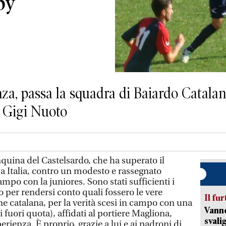
by
nza, passa la squadra di Baiardo Catala
i Gigi Nuoto
ina del Castelsardo, che ha superato il
 Italia, contro un modesto e rassegnato
ampo con la juniores. Sono stati sufficienti i
o per rendersi conto quali fossero le vere
Il fur
e catalana, per la verità scesi in campo con una
Vanno
ti fuori quota), affidati al portiere Magliona,
svali
ienza. È proprio, grazie a lui e ai padroni di