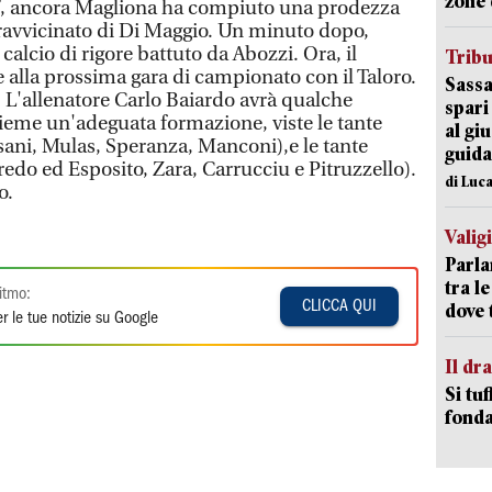
zone 
8’, ancora Magliona ha compiuto una prodezza
o ravvicinato di Di Maggio. Un minuto dopo,
calcio di rigore battuto da Abozzi. Ora, il
Trib
 alla prossima gara di campionato con il Taloro.
Sassa
. L'allenatore Carlo Baiardo avrà qualche
spari
ieme un'adeguata formazione, viste le tante
al giu
sani, Mulas, Speranza, Manconi),e le tante
guida
fredo ed Esposito, Zara, Carrucciu e Pitruzzello).
di Luca
o.
Valig
Parla
tra l
itmo:
CLICCA QUI
dove 
r le tue notizie su Google
Il d
Si tuf
fonda