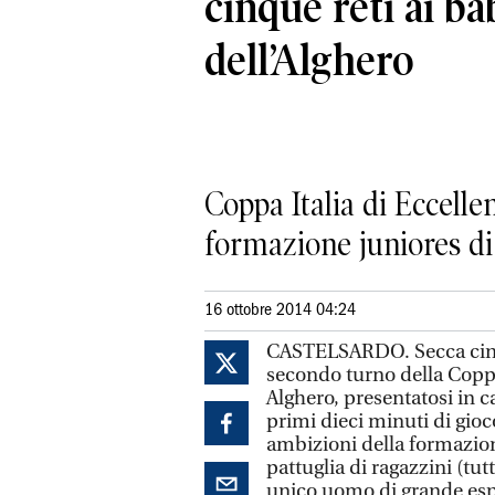
cinque reti ai ba
dell’Alghero
Coppa Italia di Eccelle
formazione juniores d
16 ottobre 2014 04:24
CASTELSARDO. Secca cinqu
secondo turno della Coppa
Alghero, presentatosi in c
primi dieci minuti di gioc
ambizioni della formazion
pattuglia di ragazzini (tut
unico uomo di grande esper