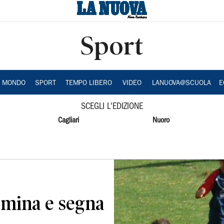
Sport
A MONDO
SPORT
TEMPO LIBERO
VIDEO
LANUOVA@SCUOLA
E
SCEGLI L'EDIZIONE
Cagliari
Nuoro
omina e segna