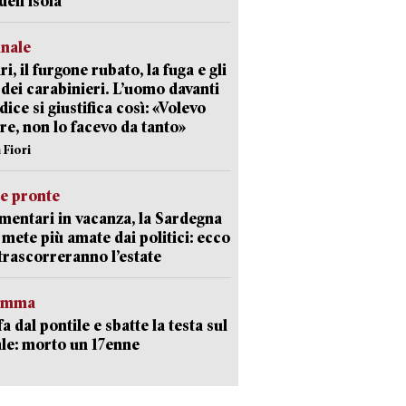
dell’isola
unale
ri, il furgone rubato, la fuga e gli
 dei carabinieri. L’uomo davanti
dice si giustifica così: «Volevo
re, non lo facevo da tanto»
 Fiori
ie pronte
mentari in vacanza, la Sardegna
e mete più amate dai politici: ecco
trascorreranno l’estate
ramma
fa dal pontile e sbatte la testa sul
le: morto un 17enne