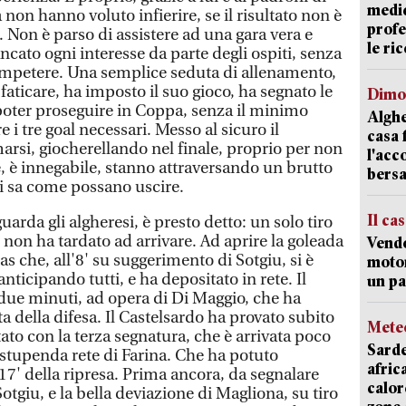
medic
a non hanno voluto infierire, se il risultato non è
profe
. Non è parso di assistere ad una gara vera e
le ric
ncato ogni interesse da parte degli ospiti, senza
competere. Una semplice seduta di allenamento,
faticare, ha imposto il suo gioco, ha segnato le
Dimo
poter proseguire in Coppa, senza il minimo
Alghe
e i tre goal necessari. Messo al sicuro il
casa 
rmarsi, giocherellando nel finale, proprio per non
l'acc
e, è innegabile, stanno attraversando un brutto
bersa
 sa come possano uscire.
Il ca
arda gli algheresi, è presto detto: un solo tiro
 non ha tardato ad arrivare. Ad aprire la goleada
Vend
mas che, all'8' su suggerimento di Sotgiu, si è
motor
nticipando tutti, e ha depositato in rete. Il
un pa
ue minuti, ad opera di Di Maggio, che ha
ta della difesa. Il Castelsardo ha provato subito
Mete
ltato con la terza segnatura, che è arrivata poco
Sarde
stupenda rete di Farina. Che ha potuto
afric
 17' della ripresa. Prima ancora, da segnalare
calor
 Sotgiu, e la bella deviazione di Magliona, su tiro