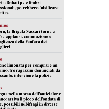
i: «Rubati pc e timbri
ssionali, potrebbero falsificare
ette»
nios
ro, la Brigata Sassari torna a
fra applausi, commozione e
oglienza della Fanfara dei
glieri
so
ono limonata per comprare un
ino, tre ragazzini denunciati da
ssante: interviene la polizia
o
gna nella morsa dell’anticiclone
ano: arriva il picco dell’ondata di
e, possibili nubifragi in diverse