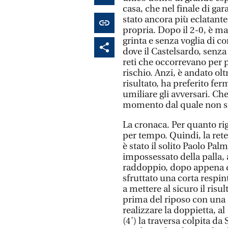
casa, che nel finale di gar
stato ancora più eclatante
propria. Dopo il 2-0, è ma
grinta e senza voglia di 
dove il Castelsardo, senza 
reti che occorrevano per 
rischio. Anzi, è andato oltr
risultato, ha preferito fe
umiliare gli avversari. Ch
momento dal quale non si
La cronaca. Per quanto rigu
per tempo. Quindi, la rete
è stato il solito Paolo Pal
impossessato della palla, a
raddoppio, dopo appena d
sfruttato una corta respin
a mettere al sicuro il risu
prima del riposo con una 
realizzare la doppietta, al
(4') la traversa colpita da