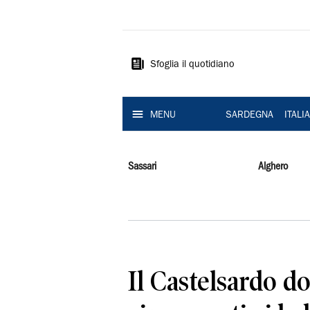
La
Nuova
Sardegna
Sfoglia il quotidiano
MENU
SARDEGNA
ITALI
Sassari
Alghero
Il Castelsardo d