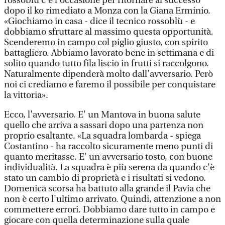
rossoblù c'è l'occasione per ritornare al successo
dopo il ko rimediato a Monza con la Giana Erminio.
«Giochiamo in casa - dice il tecnico rossoblù - e
dobbiamo sfruttare al massimo questa opportunità.
Scenderemo in campo col piglio giusto, con spirito
battagliero. Abbiamo lavorato bene in settimana e di
solito quando tutto fila liscio in frutti si raccolgono.
Naturalmente dipenderà molto dall'avversario. Però
noi ci crediamo e faremo il possibile per conquistare
la vittoria».
Ecco, l'avversario. E' un Mantova in buona salute
quello che arriva a sassari dopo una partenza non
proprio esaltante. «La squadra lombarda - spiega
Costantino - ha raccolto sicuramente meno punti di
quanto meritasse. E' un avversario tosto, con buone
individualità. La squadra è più serena da quando c'è
stato un cambio di proprietà e i risultati si vedono.
Domenica scorsa ha battuto alla grande il Pavia che
non è certo l'ultimo arrivato. Quindi, attenzione a non
commettere errori. Dobbiamo dare tutto in campo e
giocare con quella determinazione sulla quale