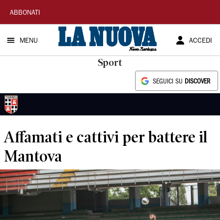
La
ABBONATI
Nuova
MENU
ACCEDI
Sardegna
Sport
SEGUICI SU
DISCOVER
Affamati e cattivi per battere il
Mantova