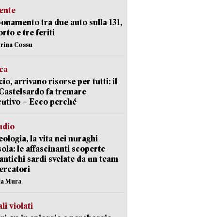
ente
namento tra due auto sulla 131,
rto e tre feriti
erina Cossu
ica
cio, arrivano risorse per tutti: il
Castelsardo fa tremare
cutivo – Ecco perché
udio
ologia, la vita nei nuraghi
isola: le affascinanti scoperte
 antichi sardi svelate da un team
cercatori
nia Mura
li violati