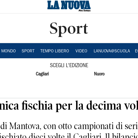
Sport
A MONDO
SPORT
TEMPO LIBERO
VIDEO
LANUOVA@SCUOLA
E
SCEGLI L'EDIZIONE
Cagliari
Nuoro
ca fischia per la decima vol
Mantova, con otto campionati di serie 
hiato dieci volte il Cagliari. Il bilanci