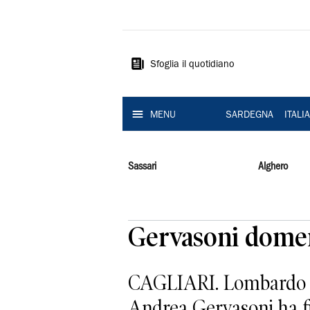
La
Nuova
Sardegna
Sfoglia il quotidiano
MENU
SARDEGNA
ITALI
Sassari
Alghero
Gervasoni domeni
CAGLIARI. Lombardo di 
Andrea Gervasoni ha fisc