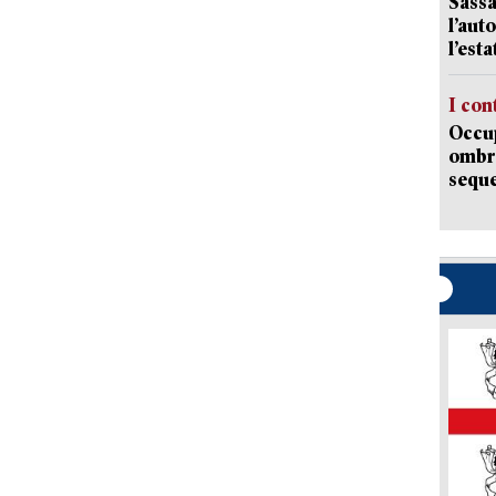
Sassa
l’auto
l’est
I con
Occup
ombrel
sequ