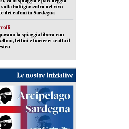
ri, va in spiaggia e parcheggia
 sulla battigia: entra nel vivo
ate dei cafoni in Sardegna
trolli
avano la spiaggia libera con
loni, lettini e fioriere: scatta il
estro
Le nostre iniziative