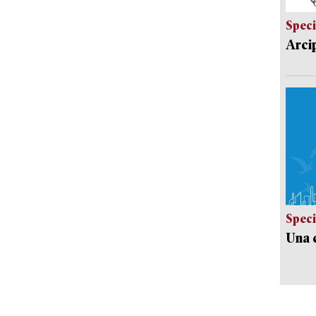
Speci
Arci
Speci
Una c