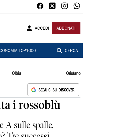
ACCEDI
ABBONATI
CONOMIA TOP1000
CERCA
Olbia
Oristano
SEGUICI SU
DISCOVER
ta i rossoblù
A sulle spalle,
o? Tre successi,