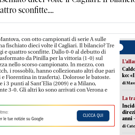
ttro sconfitte....
ntova, con otto campionati di serie A sulle
 fischiato dieci volte il Cagliari. Il bilancio? Tre
gi e quattro sconfitte. Dallo 0-0 al debutto di
asformato da Pinilla per la vittoria (1-0) sul
L’all
ezza nello scorso campionato. In mezzo, con
Caldo
tch, i rossoblù, hanno collezionato altri due pari
ko: «
i e Fiorentina in trasferta). Dolorose le batoste.
 i 3 punti al Sant’Elia (2009) e a Milano,
di Mas
te 3-0. Gli altri ko sono arrivati con Verona e
La tr
Incid
direz
itmo:
CLICCA QUI
anni 
r le tue notizie su Google
di Cat