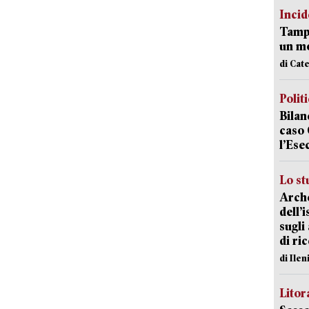
Incid
Tampo
un mo
di Cat
Polit
Bilan
caso 
l’Ese
Lo st
Arche
dell’
sugli
di ri
di Ile
Litora