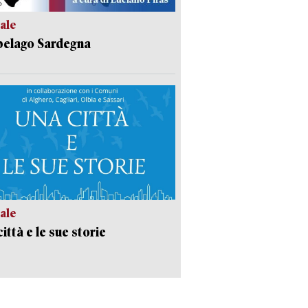
ale
pelago Sardegna
ale
ittà e le sue storie