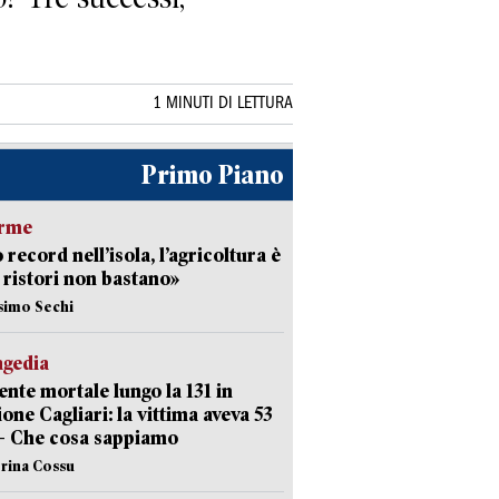
1 MINUTI DI LETTURA
Primo Piano
arme
 record nell’isola, l’agricoltura è
I ristori non bastano»
simo Sechi
agedia
ente mortale lungo la 131 in
ione Cagliari: la vittima aveva 53
– Che cosa sappiamo
erina Cossu