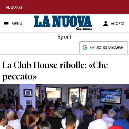
La
ABBONATI
Nuova
MENU
ACCEDI
Sardegna
Sport
SEGUICI SU
DISCOVER
La Club House ribolle: «Che
peccato»