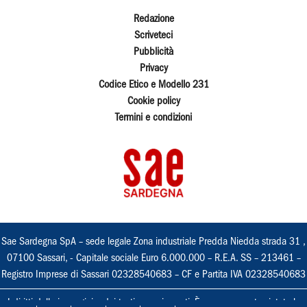
Redazione
Scriveteci
Pubblicità
Privacy
Codice Etico e Modello 231
Cookie policy
Termini e condizioni
Sae Sardegna SpA – sede legale Zona industriale Predda Niedda strada 31 ,
07100 Sassari, - Capitale sociale Euro 6.000.000 – R.E.A. SS – 213461 –
Registro Imprese di Sassari 02328540683 – CF e Partita IVA 02328540683
I diritti delle immagini e dei testi sono riservati. È espressamente vietata la