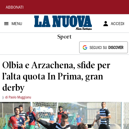
La
ABBONATI
Nuova
MENU
ACCEDI
Sardegna
Sport
SEGUICI SU
DISCOVER
Olbia e Arzachena, sfide per
l’alta quota In Prima, gran
derby
di Paolo Muggianu