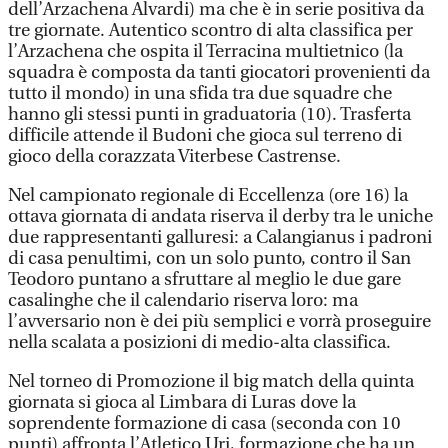
dell’Arzachena Alvardi) ma che è in serie positiva da
tre giornate. Autentico scontro di alta classifica per
l’Arzachena che ospita il Terracina multietnico (la
squadra è composta da tanti giocatori provenienti da
tutto il mondo) in una sfida tra due squadre che
hanno gli stessi punti in graduatoria (10). Trasferta
difficile attende il Budoni che gioca sul terreno di
gioco della corazzata Viterbese Castrense.
Nel campionato regionale di Eccellenza (ore 16) la
ottava giornata di andata riserva il derby tra le uniche
due rappresentanti galluresi: a Calangianus i padroni
di casa penultimi, con un solo punto, contro il San
Teodoro puntano a sfruttare al meglio le due gare
casalinghe che il calendario riserva loro: ma
l’avversario non è dei più semplici e vorrà proseguire
nella scalata a posizioni di medio-alta classifica.
Nel torneo di Promozione il big match della quinta
giornata si gioca al Limbara di Luras dove la
soprendente formazione di casa (seconda con 10
punti) affronta l’Atletico Uri, formazione che ha un