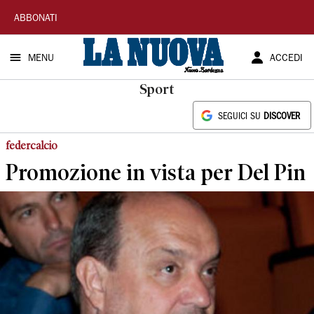
La
ABBONATI
Nuova
MENU
ACCEDI
Sardegna
Sport
SEGUICI SU
DISCOVER
federcalcio
Promozione in vista per Del Pin