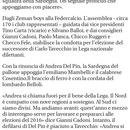
squadra della Sardegna. Un segnale proficuo che
appoggiamo con piacere».
Dagli Zeman boys alla Federcalcio. L’assemblea - circa
170 i club rappresentati – guidata dai vice presidenti
Tino Carta (vicario) e Silvano Balloi, e dai consiglieri
Gianni Cadoni, Paolo Manca, Chicco Ruggeri e
Checco Fele, stabilisce la condotta per l’elezione del
successore di Carlo Tavecchio in Lega nazionale
dilettanti.
Con la rinuncia di Andrea Del Pin, la Sardegna del
pallone appoggia l’emiliano Mambelli e il calabrese
Cosentino.Il braccio di ferro è con la cordata del
lombardo Belloli.
«Andrea si chiama fuori per il bene della Lega. Il Nord
è compatto con nove regioni a sostegno. Al Sud ci
siamo divisi. Ma andiamo avanti: quest’anno e mezzo
di interregno serve per lavorare e prepararci alle
elezioni del 2016» dice Gianni Cadoni. Intanto, il
defilarsi di Del Pin è piaciuto a Tavecchio: «Andrea si