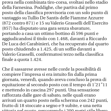
prova nella combinata tiro-corsa, svoltasi nello stadio
della Farnesina. Poddighe, che partiva dal primo
posto della classifica provvisoria con un solo punto di
vantaggio su Tullio De Santis delle Fiamme Azzurre
(872 contro 871) e 15 su Valerio Grasselli dell’Esercito
(857) ha disputato una gara senza sbavature,
portando a casa un ottimo bottino di 596 punti e
aggiudicandosi il titolo con 1.468, davanti a Riccardo
De Luca dei Carabinieri, che ha recuperato dal quarto
posto chiudendo a 1.425, di un soffio davanti a
Valerio Grasselli, confermatosi terzo nella classifica
finale a quota 1.424.
Che il sassarese avesse nelle corde la possibilità di
compiere l’impresa si era intuito fin dalla prima
giornata, venerdì, quando aveva concluso la prova di
equitazione al secondo posto con il tempo di 1’21”11
e mettendo in cascina 297 punti. Una sensazione
rafforzata dalle gare di sabato, nelle quali erano
arrivati un quarto posto nella scherma con 242 punti,
frutto di 18 stoccate a segno e 9 subite, e una netta
vittoria nel nuoto, percorrendo i 200 metri stile libero