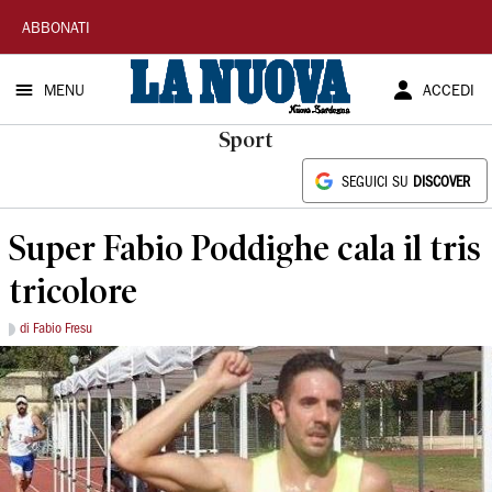
La
ABBONATI
Nuova
MENU
ACCEDI
Sardegna
Sport
SEGUICI SU
DISCOVER
Super Fabio Poddighe cala il tris
tricolore
di Fabio Fresu