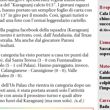
ra del "Karagnanj calcio 013". I giovani ragazzi
Il re
, hanno portato un semplice foglio di carta con
Cala 
13" in giro per il mondo. Così, ignari turisti o
chius
 ad una foto con l'ormai leggendario cartello.
succ
nella pagina facebook della squadra (Karagnanj
di Ale
mento è arrivato, così, dall'Andalusia, dal Texas
stralia. Ma anche dal giocatore Paroni
L’em
isultati.
Sassa
osped
categoria ha visto portare a casa tre punti dal
o), dal Santa Teresa (3 - 0 con Funtanaliras
lo (5 - 1 col Palau). Hanno pareggiato, invece,
Mete
 Calangianese - Cannigione (0 - 0), Valle
Caldo
aleo (0 - 0).
fiamm
colpi
 dell'Us Palau che rientra in categoria dopo un
l’imp
ti anni, è stata portata avanti solo l'attività
de con ansia il prossimo turno e quali altre
Carc
no fuori dal Karagnanj (ma non solo).
(s.d.)
Badu 