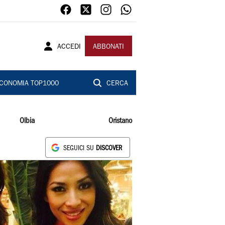
ACCEDI
ABBONATI
CONOMIA TOP1000
CERCA
Olbia
Oristano
SEGUICI SU
DISCOVER