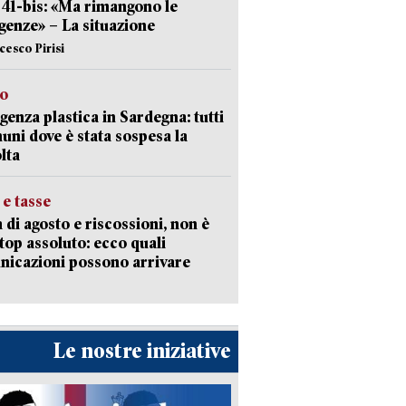
l 41-bis: «Ma rimangono le
enze» – La situazione
cesco Pirisi
so
enza plastica in Sardegna: tutti
uni dove è stata sospesa la
lta
 e tasse
 di agosto e riscossioni, non è
top assoluto: ecco quali
icazioni possono arrivare
Le nostre iniziative