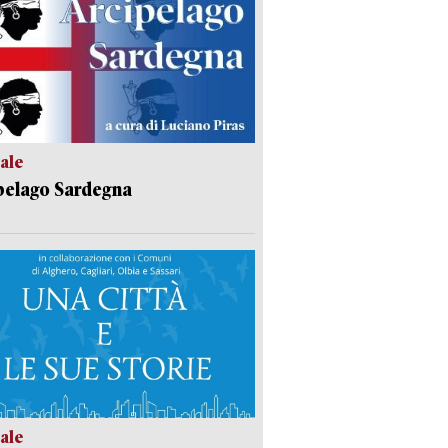
ale
pelago Sardegna
ale