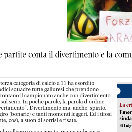
lle partite conta il divertimento e la co
za categoria di calcio a 11 ha esordito
dici squadre tutte galluresi che prendono
frontano il campionato anche con divertimento
 sul serio. In poche parole, la parola d'ordine
La cr
ivertimento". Divertimento ma, anche, spirito,
Emerg
 giro (bonarie) e tanti momenti leggeri. Ed i tifosi
sinda
, così, a suon di sorrisi e risate.
di Luig
lto allegro e spensierato, regina indiscussa