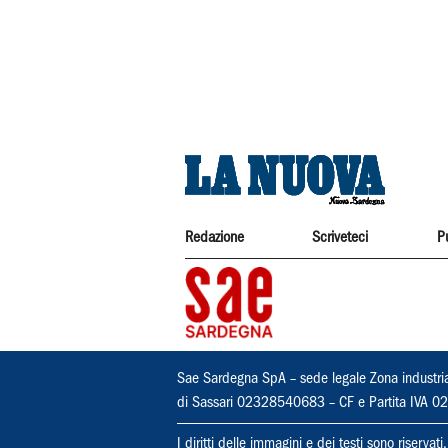
Redazione
Scriveteci
P
Sae Sardegna SpA – sede legale Zona industri
di Sassari 02328540683 – CF e Partita IVA
I diritti delle immagini e dei testi sono riserva