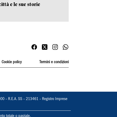
ittà e le sue storie
Cookie policy
Termini e condizioni
000 – R.E.A. SS – 213461 – Registro Imprese
nto totale o parziale.