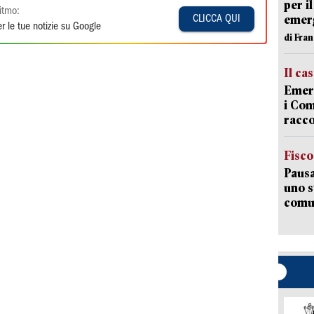
per i
itmo:
emerg
CLICCA QUI
r le tue notizie su Google
di Fran
Il ca
Emerg
i Com
racco
Fisco
Pausa
uno s
comun