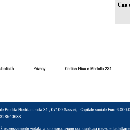
Una c
ubblicità
Privacy
Codice Etico e Modello 231
ale Predda Niedda strada 31 , 07100 Sassari, - Capitale sociale Euro 6.000.
 02328540683
ti. È espressamente vietata la loro riproduzione con qualsiasi mezzo e l'adattame