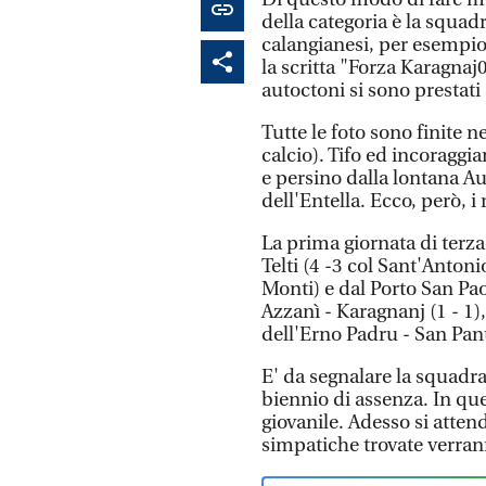
della categoria è la squad
calangianesi, per esempio
la scritta "Forza Karagnaj0
autoctoni si sono prestati
Tutte le foto sono finite 
calcio). Tifo ed incoraggia
e persino dalla lontana Au
dell'Entella. Ecco, però, i r
La prima giornata di terza 
Telti (4 -3 col Sant'Antoni
Monti) e dal Porto San Pao
Azzanì - Karagnanj (1 - 1),
dell'Erno Padru - San Pant
E' da segnalare la squadra
biennio di assenza. In ques
giovanile. Adesso si atten
simpatiche trovate verran