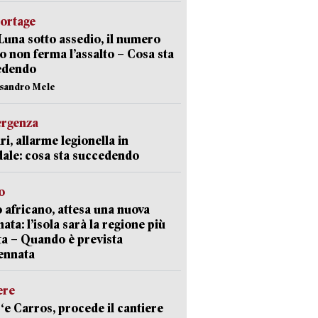
portage
Luna sotto assedio, il numero
o non ferma l’assalto – Cosa sta
edendo
ssandro Mele
ergenza
ri, allarme legionella in
ale: cosa sta succedendo
o
 africano, attesa una nuova
ata: l’isola sarà la regione più
ta – Quando è prevista
ennata
ere
‘e Carros, procede il cantiere