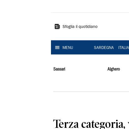
La
Nuova
Sardegna
Sfoglia il quotidiano
MENU
SARDEGNA
ITALI
Sassari
Alghero
Terza categoria, 