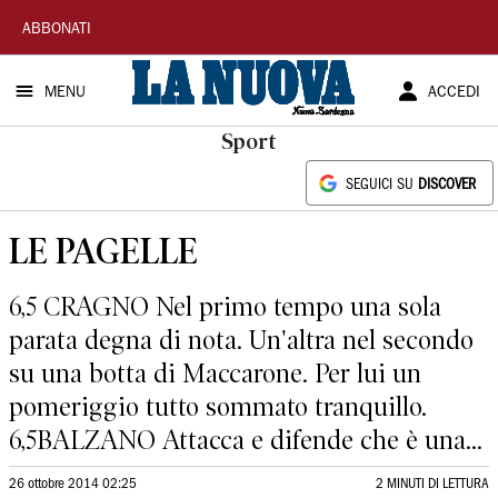
La
ABBONATI
Nuova
MENU
ACCEDI
Sardegna
Sport
SEGUICI SU
DISCOVER
LE PAGELLE
6,5 CRAGNO Nel primo tempo una sola
parata degna di nota. Un'altra nel secondo
su una botta di Maccarone. Per lui un
pomeriggio tutto sommato tranquillo.
6,5BALZANO Attacca e difende che è una...
26 ottobre 2014 02:25
2 MINUTI DI LETTURA