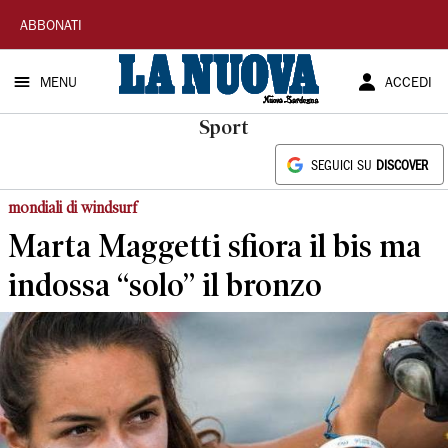
La
ABBONATI
Nuova
MENU
ACCEDI
Sardegna
Sport
SEGUICI SU
DISCOVER
mondiali di windsurf
Marta Maggetti sfiora il bis ma
indossa “solo” il bronzo