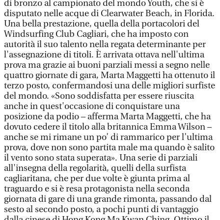
di bronzo al campionato del mondo Youth, che si è
disputato nelle acque di Clearwater Beach, in Florida.
Una bella prestazione, quella della portacolori del
Windsurfing Club Cagliari, che ha imposto con
autorità il suo talento nella regata determinante per
l'assegnazione di titoli. È arrivata ottava nell'ultima
prova ma grazie ai buoni parziali messi a segno nelle
quattro giornate di gara, Marta Maggetti ha ottenuto il
terzo posto, confermandosi una delle migliori surfiste
del mondo. «Sono soddisfatta per essere riuscita
anche in quest'occasione di conquistare una
posizione da podio – afferma Marta Maggetti, che ha
dovuto cedere il titolo alla britannica Emma Wilson –
anche se mi rimane un po’ di rammarico per l’ultima
prova, dove non sono partita male ma quando è salito
il vento sono stata superata». Una serie di parziali
all'insegna della regolarità, quelli della surfista
cagliaritana, che per due volte è giunta prima al
traguardo e si è resa protagonista nella seconda
giornata di gare di una grande rimonta, passando dal
sesto al secondo posto, a pochi punti di vantaggio
dalla cinese di Hong Kong Ma Kwan Ching. Ottimo il