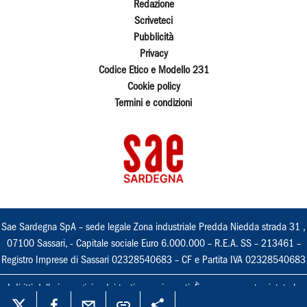
Redazione
Scriveteci
Pubblicità
Privacy
Codice Etico e Modello 231
Cookie policy
Termini e condizioni
Sae Sardegna SpA – sede legale Zona industriale Predda Niedda strada 31 ,
07100 Sassari, - Capitale sociale Euro 6.000.000 – R.E.A. SS – 213461 –
Registro Imprese di Sassari 02328540683 – CF e Partita IVA 02328540683
I diritti delle immagini e dei testi sono riservati. È espressamente vietata la
loro riproduzione con qualsiasi mezzo e l'adattamento totale o parziale.