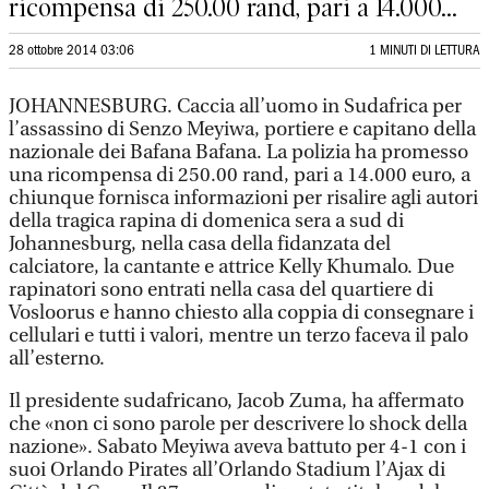
ricompensa di 250.00 rand, pari a 14.000...
28 ottobre 2014 03:06
1 MINUTI DI LETTURA
JOHANNESBURG. Caccia all’uomo in Sudafrica per
l’assassino di Senzo Meyiwa, portiere e capitano della
nazionale dei Bafana Bafana. La polizia ha promesso
una ricompensa di 250.00 rand, pari a 14.000 euro, a
chiunque fornisca informazioni per risalire agli autori
della tragica rapina di domenica sera a sud di
Johannesburg, nella casa della fidanzata del
calciatore, la cantante e attrice Kelly Khumalo. Due
rapinatori sono entrati nella casa del quartiere di
Vosloorus e hanno chiesto alla coppia di consegnare i
cellulari e tutti i valori, mentre un terzo faceva il palo
all’esterno.
Il presidente sudafricano, Jacob Zuma, ha affermato
che «non ci sono parole per descrivere lo shock della
nazione». Sabato Meyiwa aveva battuto per 4-1 con i
suoi Orlando Pirates all’Orlando Stadium l’Ajax di