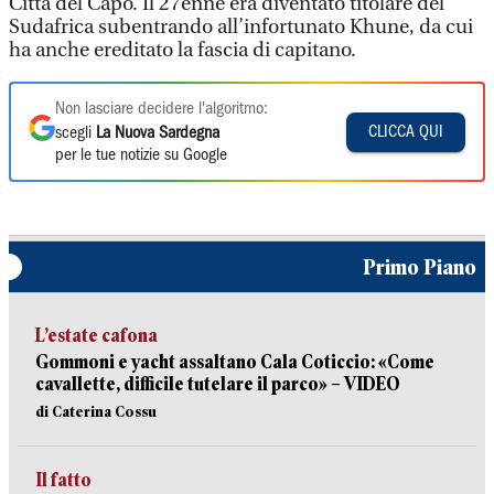
Città del Capo. Il 27enne era diventato titolare del
Sudafrica subentrando all’infortunato Khune, da cui
ha anche ereditato la fascia di capitano.
Non lasciare decidere l'algoritmo:
CLICCA QUI
scegli
La Nuova Sardegna
per le tue notizie su Google
Primo Piano
L’estate cafona
Gommoni e yacht assaltano Cala Coticcio: «Come
cavallette, difficile tutelare il parco» – VIDEO
di Caterina Cossu
Il fatto