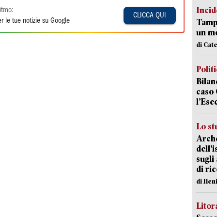
Incid
itmo:
CLICCA QUI
r le tue notizie su Google
Tampo
un mo
di Cat
Polit
Bilan
caso 
l’Ese
Lo st
Arche
dell’
sugli
di ri
di Ile
Litora