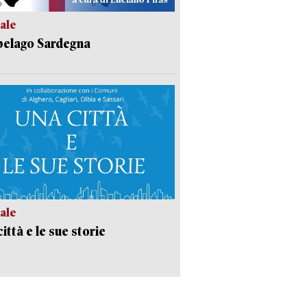
ale
pelago Sardegna
ale
ittà e le sue storie