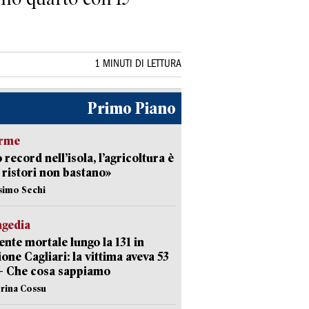
1 MINUTI DI LETTURA
Primo Piano
arme
 record nell’isola, l’agricoltura è
I ristori non bastano»
simo Sechi
agedia
ente mortale lungo la 131 in
ione Cagliari: la vittima aveva 53
– Che cosa sappiamo
erina Cossu