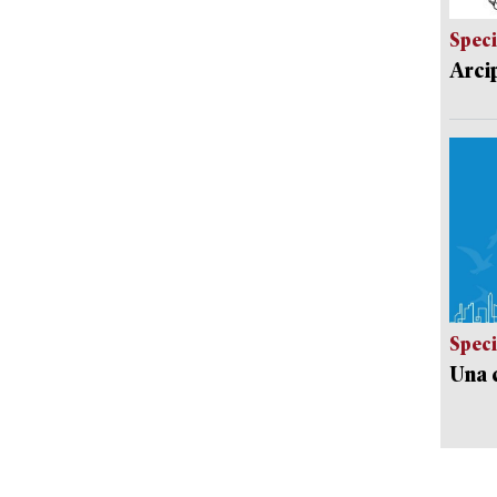
Speci
Arci
Speci
Una c