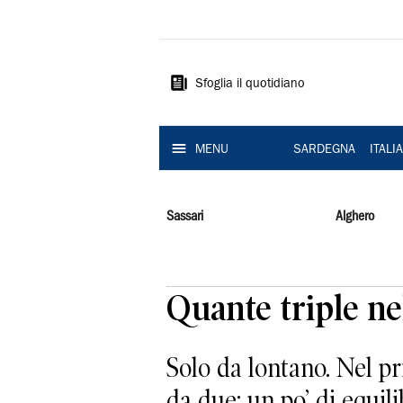
La
Nuova
Sardegna
Sfoglia il quotidiano
MENU
SARDEGNA
ITALI
Sassari
Alghero
Quante triple n
Solo da lontano. Nel pr
da due: un po’ di equil