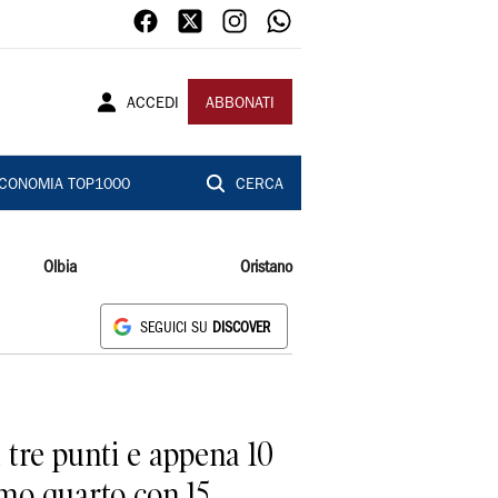
ACCEDI
ABBONATI
CONOMIA TOP1000
CERCA
Olbia
Oristano
SEGUICI SU
DISCOVER
 tre punti e appena 10
imo quarto con 15