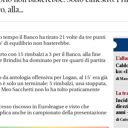
, alla...
 tempo il Banco ha tirato 21 volte da tre punti
’ di equilibrio non basterebbe.
to con 15 rimbalzi a 3 per il Banco, alla fine
L’all
he Brindisi ha dominato per tre quarti di partita
Caldo
ko: «
a antologia offensiva per Logan, al 15’ era già
di Mas
 è solo un terminale: 5 rimbalzi, una stoppata,
tti Meo Sacchetti non lo ha tolto praticamente
La tr
Incid
direz
ccesso riscosso in Euroleague e visto che
anni 
eplica anche in campionato della presentazione
di Cat