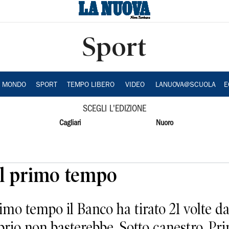
Sport
A MONDO
SPORT
TEMPO LIBERO
VIDEO
LANUOVA@SCUOLA
E
SCEGLI L'EDIZIONE
Cagliari
Nuoro
el primo tempo
imo tempo il Banco ha tirato 21 volte da
ibrio non basterebbe. Sotto canestro. Pr