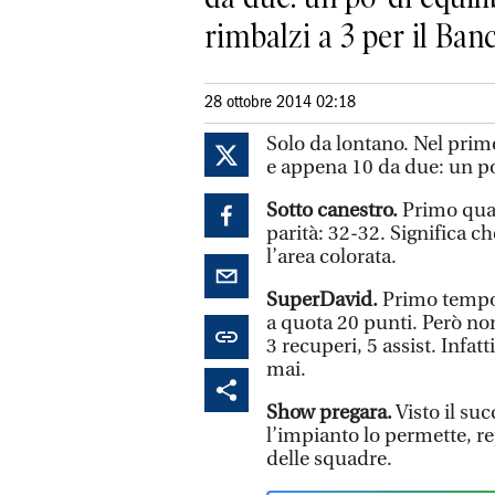
rimbalzi a 3 per il Banco
28 ottobre 2014 02:18
Solo da lontano. Nel primo
e appena 10 da due: un po
Sotto canestro.
Primo quar
parità: 32-32. Significa c
l’area colorata.
SuperDavid.
Primo tempo d
a quota 20 punti. Però non
3 recuperi, 5 assist. Infa
mai.
Show pregara.
Visto il su
l’impianto lo permette, r
delle squadre.