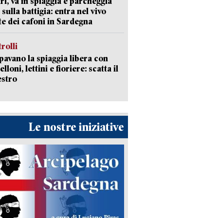
ri, va in spiaggia e parcheggia
 sulla battigia: entra nel vivo
ate dei cafoni in Sardegna
trolli
avano la spiaggia libera con
loni, lettini e fioriere: scatta il
estro
Le nostre iniziative