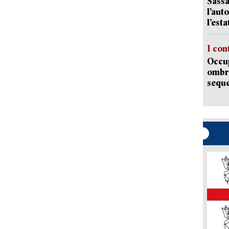
Sassa
l’auto
l’est
I con
Occup
ombrel
sequ