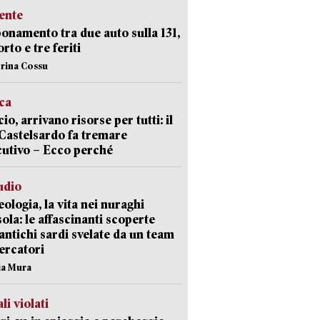
ente
namento tra due auto sulla 131,
rto e tre feriti
erina Cossu
ica
cio, arrivano risorse per tutti: il
Castelsardo fa tremare
cutivo – Ecco perché
udio
ologia, la vita nei nuraghi
isola: le affascinanti scoperte
 antichi sardi svelate da un team
cercatori
nia Mura
li violati