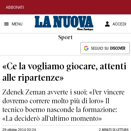
La
ABBONATI
Nuova
MENU
ACCEDI
Sardegna
Sport
SEGUICI SU
DISCOVER
«Ce la vogliamo giocare, attenti
alle ripartenze»
Zdenek Zeman avverte i suoi: «Per vincere
dovremo correre molto più di loro» Il
tecnico boemo nasconde la formazione:
«La deciderò all’ultimo momento»
29 ottobre 2014 02:24
2 MINUTI DI LETTURA