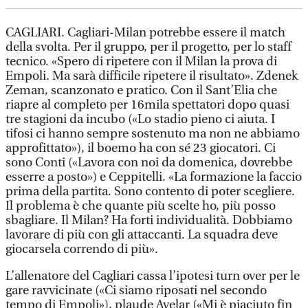
CAGLIARI. Cagliari-Milan potrebbe essere il match
della svolta. Per il gruppo, per il progetto, per lo staff
tecnico. «Spero di ripetere con il Milan la prova di
Empoli. Ma sarà difficile ripetere il risultato». Zdenek
Zeman, scanzonato e pratico. Con il Sant’Elia che
riapre al completo per 16mila spettatori dopo quasi
tre stagioni da incubo («Lo stadio pieno ci aiuta. I
tifosi ci hanno sempre sostenuto ma non ne abbiamo
approfittato»), il boemo ha con sé 23 giocatori. Ci
sono Conti («Lavora con noi da domenica, dovrebbe
esserre a posto») e Ceppitelli. «La formazione la faccio
prima della partita. Sono contento di poter scegliere.
Il problema è che quante più scelte ho, più posso
sbagliare. Il Milan? Ha forti individualità. Dobbiamo
lavorare di più con gli attaccanti. La squadra deve
giocarsela correndo di più».
L’allenatore del Cagliari cassa l’ipotesi turn over per le
gare ravvicinate («Ci siamo riposati nel secondo
tempo di Empoli»), plaude Avelar («Mi è piaciuto fin