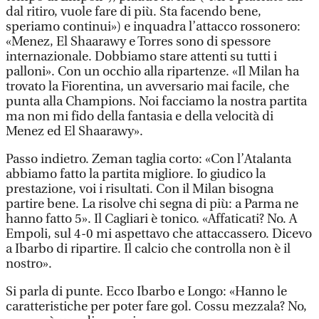
dal ritiro, vuole fare di più. Sta facendo bene,
speriamo continui») e inquadra l’attacco rossonero:
«Menez, El Shaarawy e Torres sono di spessore
internazionale. Dobbiamo stare attenti su tutti i
palloni». Con un occhio alla ripartenze. «Il Milan ha
trovato la Fiorentina, un avversario mai facile, che
punta alla Champions. Noi facciamo la nostra partita
ma non mi fido della fantasia e della velocità di
Menez ed El Shaarawy».
Passo indietro. Zeman taglia corto: «Con l’Atalanta
abbiamo fatto la partita migliore. Io giudico la
prestazione, voi i risultati. Con il Milan bisogna
partire bene. La risolve chi segna di più: a Parma ne
hanno fatto 5». Il Cagliari è tonico. «Affaticati? No. A
Empoli, sul 4-0 mi aspettavo che attaccassero. Dicevo
a Ibarbo di ripartire. Il calcio che controlla non è il
nostro».
Si parla di punte. Ecco Ibarbo e Longo: «Hanno le
caratteristiche per poter fare gol. Cossu mezzala? No,