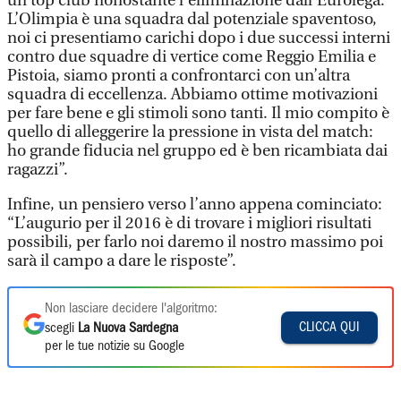
un top club nonostante l’eliminazione dall’Eurolega.
L’Olimpia è una squadra dal potenziale spaventoso,
noi ci presentiamo carichi dopo i due successi interni
contro due squadre di vertice come Reggio Emilia e
Pistoia, siamo pronti a confrontarci con un’altra
squadra di eccellenza. Abbiamo ottime motivazioni
per fare bene e gli stimoli sono tanti. Il mio compito è
quello di alleggerire la pressione in vista del match:
ho grande fiducia nel gruppo ed è ben ricambiata dai
ragazzi”.
Infine, un pensiero verso l’anno appena cominciato:
“L’augurio per il 2016 è di trovare i migliori risultati
possibili, per farlo noi daremo il nostro massimo poi
sarà il campo a dare le risposte”.
Non lasciare decidere l'algoritmo:
CLICCA QUI
scegli
La Nuova Sardegna
per le tue notizie su Google