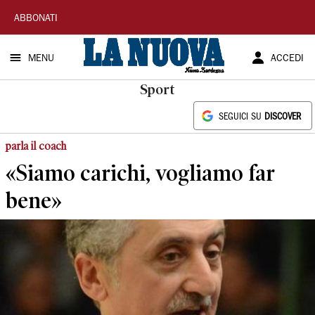
La
ABBONATI
Nuova
MENU
ACCEDI
Sardegna
Sport
SEGUICI SU
DISCOVER
parla il coach
«Siamo carichi, vogliamo far
bene»