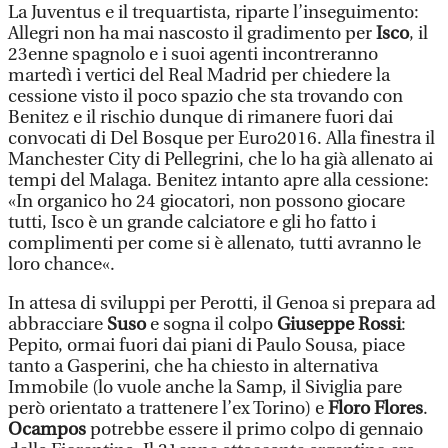
La Juventus e il trequartista, riparte l’inseguimento:
Allegri non ha mai nascosto il gradimento per
Isco
, il
23enne spagnolo e i suoi agenti incontreranno
martedì i vertici del Real Madrid per chiedere la
cessione visto il poco spazio che sta trovando con
Benitez e il rischio dunque di rimanere fuori dai
convocati di Del Bosque per Euro2016. Alla finestra il
Manchester City di Pellegrini, che lo ha già allenato ai
tempi del Malaga. Benitez intanto apre alla cessione:
«In organico ho 24 giocatori, non possono giocare
tutti, Isco è un grande calciatore e gli ho fatto i
complimenti per come si è allenato, tutti avranno le
loro chance«.
In attesa di sviluppi per Perotti, il Genoa si prepara ad
abbracciare
Suso
e sogna il colpo
Giuseppe Rossi
:
Pepito, ormai fuori dai piani di Paulo Sousa, piace
tanto a Gasperini, che ha chiesto in alternativa
Immobile (lo vuole anche la Samp, il Siviglia pare
però orientato a trattenere l’ex Torino) e
Floro Flores
.
Ocampos
potrebbe essere il primo colpo di gennaio