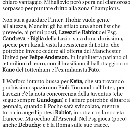
chiaro vantaggio, Mihajlovic però spera nel clamoroso
sorpasso per puntare dritto alla zona Champions.
Non sta a guardare l’Inter. Thohir vuole gente
all’altezza, Mancini gli ha stilato una short list che
prevede, ai primi posti,
Lavezzi
e
Rabiot
del Psg,
Candreva
e
Biglia
della Lazio: sarà dura, durissima,
specie per i laziali vista la resistenza di Lotito, che
potrebbe invece cedere all’offerta del Manchester
United per
Felipe Anderson
. In Inghilterra parlano di
50 milioni di euro, con il brasiliano il ballottaggio con
Kane
del Tottenham e l’ex milanista
Pato
.
Il Watford intanto bussa per
Keita
, che sta trovando
pochissimo spazio con Pioli. Tornando all’Inter, per
Lavezzi c’è la nota concorrenza della Juventus (che
segue sempre
Gundogan
) e l’affare potrebbe slittare a
gennaio, quando il Pocho sarà svincolato, mentre
torna in auge l’ipotesi
Rabiot
, in rotta con la società
francese. Ma occhio all’Arsenal. Nel Psg gioca (poco)
anche
Debuchy
: c’è la Roma sulle sue tracce.