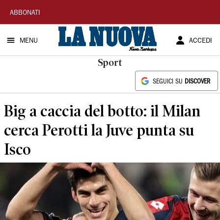
La
ABBONATI
Nuova
MENU
ACCEDI
Sardegna
Sport
SEGUICI SU
DISCOVER
Big a caccia del botto: il Milan
cerca Perotti la Juve punta su
Isco