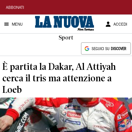
La
ABBONATI
Nuova
MENU
ACCEDI
Sardegna
Sport
SEGUICI SU
DISCOVER
È partita la Dakar, Al Attiyah
cerca il tris ma attenzione a
Loeb