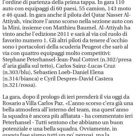
l'ordine di partenza della prima tappa. In gara 110
auto con equipaggi di 60 paesi, 55 camion, 143 moto
e 46 quad. In gara anche il pilota del Qatar Nasser Al-
Attiyah, vincitore l'anno scorso nella sezione auto con
la Mini, insieme con Matthieu Baumel. Al-Attiyah ha
vinto anche l'edizione 2011 e sarà al via col ruolo di
favorito numero 1. Gli altri piloti da tenere d’occhio
sono i portacolori della scuderia Peugeot che sarò al
via con quattro equipaggi molto competitivi:
Stephane Peterhansel-Jean-Paul Cottret (n.302/presa
d’aria gialla sul tetto), Carlos Sainz-Lucas Cruz
(n.303/blu), Sebastien Loeb-Daniel Elena
(n.314/bianca) e Cyril Despres-David Castera
(n.321/rossa).
La gara, dopo il prologo di ieri prenderà il via oggi da
Rosario a Villa Carlos Paz. «L’anno scorso c’era già una
bella atmosfera all’interno del team, ma quest’anno
la squadra è ancora più affiatata - ha commentato ieri
Peterhansel - Tutti sentono che abbiamo un buon
potenziale e una bella squadra. Ovviamente, in
questa fase siamo tutti un po’ nervosi, ma la