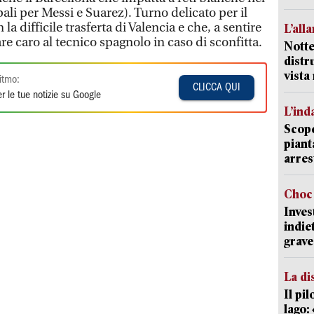
ali per Messi e Suarez). Turno delicato per il
la difficile trasferta di Valencia e che, a sentire
L’all
are caro al tecnico spagnolo in caso di sconfitta.
Notte
distr
vist
itmo:
CLICCA QUI
r le tue notizie su Google
L’ind
Scope
piant
arres
Choc 
Inves
indie
grave
La di
Il pi
lago: