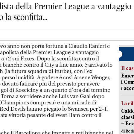
olista della Premier League a vantaggio
 la sconfitta...
vo anno non porta fortuna a Claudio Ranieri e
capolista della Premier League a vantaggio
 a +2 sui Foxes. Dopo la sconfitta contro il
i bianche contro il City a fine anno, è arrivato lo
Il ca
(la futura squadra di Iturbe), con l'ex
Emerg
 perso lucidità. A godere è così Arsene Wenger,
i Com
dovuto faticare più del previsto per avere
racco
 gol di Koscielny a un quarto d'ora dal termine
. Torna a sorridere anche Luis van Gaal dopo
ia (Champions compresa) e una miriade di
La ri
 i Red Devils hanno piegato lo Swansea per 2-1.
Caldo
rnata vittoria pesante del West Ham contro il
classi
– Ecc
di Red
che il Barcellona che impatta a reti bianche nel