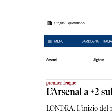
La
Nuova
Sardegna
Sfoglia il quotidiano
MENU
SARDEGNA
ITALI
Sassari
Alghero
premier league
L’Arsenal a +2 su
LONDRA. L'inizio del n