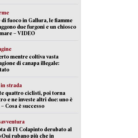
arme
 di fuoco in Gallura, le fiamme
uggono due furgoni e un chiosco
a mare – VIDEO
agine
rto mentre coltiva vasta
agione di canapa illegale:
tato
in strada
te quattro ciclisti, poi torna
tro e ne investe altri due: uno è
 – Cosa è successo
savventura
lota di F1 Colapinto derubato al
 «Qui rubano più che in