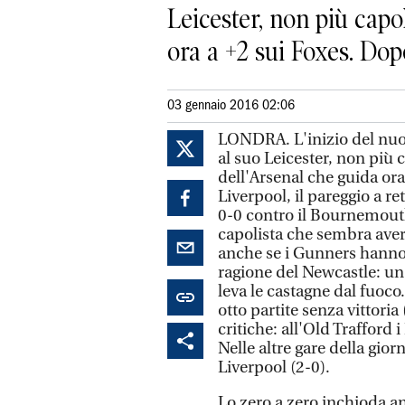
Leicester, non più cap
ora a +2 sui Foxes. Dopo
03 gennaio 2016 02:06
LONDRA. L'inizio del nuo
al suo Leicester, non più 
dell'Arsenal che guida ora
Liverpool, il pareggio a ret
0-0 contro il Bournemouth 
capolista che sembra aver
anche se i Gunners hanno 
ragione del Newcastle: un
leva le castagne dal fuoco
otto partite senza vittor
critiche: all'Old Trafford
Nelle altre gare della gio
Liverpool (2-0).
Lo zero a zero inchioda an