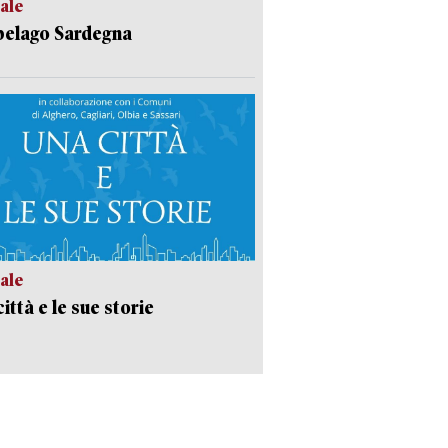
ale
pelago Sardegna
ale
ittà e le sue storie