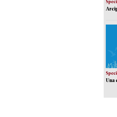
Speci
Arci
Speci
Una c