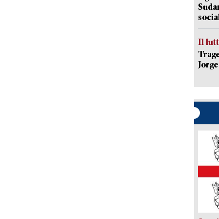
Sudam
socia
Il lut
Trage
Jorge