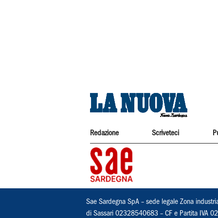
Redazione
Scriveteci
P
Sae Sardegna SpA – sede legale Zona industri
di Sassari 02328540683 – CF e Partita IVA