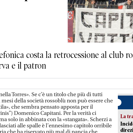
efonica costa la retrocessione al club r
rva e il patron
la Torres». Se c’è un titolo che più di tutti
ci mesi della società rossoblù non può essere che
ttila», che sembra pensato apposta per il
inis”) Domenico Capitani. Per la verità ci
La tr
ma solo in abbinata con la «stangata». Scherzi a
Incid
asciati alle spalle è l’ennesimo capitolo orribile
direz
ria che ha riservato più mal di pancia che