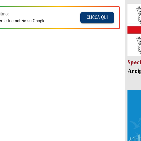
itmo:
CLICCA QUI
r le tue notizie su Google
Speci
Arci