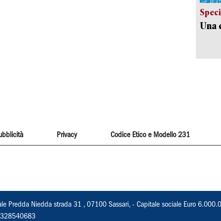
Speci
Una c
ubblicità
Privacy
Codice Etico e Modello 231
ale Predda Niedda strada 31 , 07100 Sassari, - Capitale sociale Euro 6.000.
 02328540683