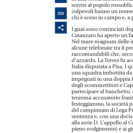
sorrisi al popolo rossobl
colpevoli hanno un nome 
chi è sceso in campo e, a 
I guai sono cominciati do
Catanzaro ha aperto un fa
Nel mare magnum delle int
alcune telefonate tra il 
raccomandabili che, second
d’azzardo. La Torres fu ac
Italia disputata a Pisa. I
una squadra imbottita da g
impegnati in una doppia tr
degli scommettitori e Cap
partecipare al banchetto, 
teorema accusatorio franò 
festeggiarono, la società 
del campionato di Lega Pro
sentenza e, con una deci
alla serie D. L’appello al C
pieno svolgimento) e ai g