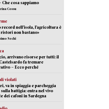
– Che cosa sappiamo
erina Cossu
arme
 record nell’isola, l’agricoltura è
I ristori non bastano»
simo Sechi
ica
cio, arrivano risorse per tutti: il
Castelsardo fa tremare
cutivo – Ecco perché
li violati
ri, va in spiaggia e parcheggia
 sulla battigia: entra nel vivo
ate dei cafoni in Sardegna
udio