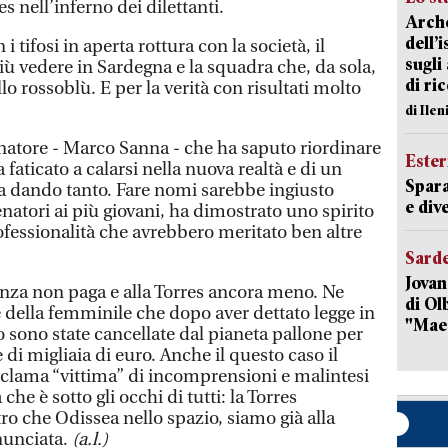
es nell’inferno dei dilettanti.
Arche
dell’
n i tifosi in aperta rottura con la società, il
sugli
iù vedere in Sardegna e la squadra che, da sola,
di ri
llo rossoblù. E per la verità con risultati molto
di Ile
lenatore - Marco Sanna - che ha saputo riordinare
Ester
a faticato a calarsi nella nuova realtà e di un
Spara
ta dando tanto. Fare nomi sarebbe ingiusto
e dive
enatori ai più giovani, ha dimostrato uno spirito
fessionalità che avrebbero meritato ben altre
Sard
Jovan
enza non paga e alla Torres ancora meno. Ne
di Olb
 della femminile che dopo aver dettato legge in
"Mae
o sono state cancellate dal pianeta pallone per
di migliaia di euro. Anche il questo caso il
oclama “vittima” di incomprensioni e malintesi
he è sotto gli occhi di tutti: la Torres
ro che Odissea nello spazio, siamo già alla
unciata.
(a.l.)