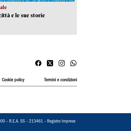
ale
ittà e le sue storie
Cookie policy
Termini e condizioni
000 – R.E.A. SS – 213461 – Registro Imprese