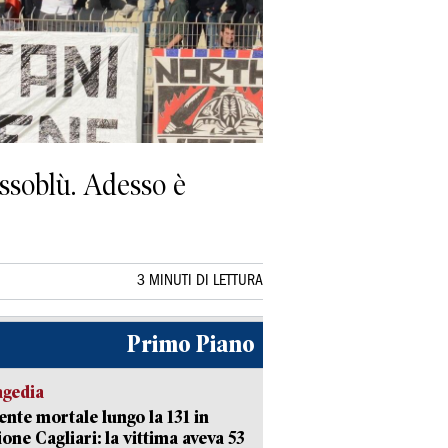
ossoblù. Adesso è
3 MINUTI DI LETTURA
Primo Piano
agedia
ente mortale lungo la 131 in
ione Cagliari: la vittima aveva 53