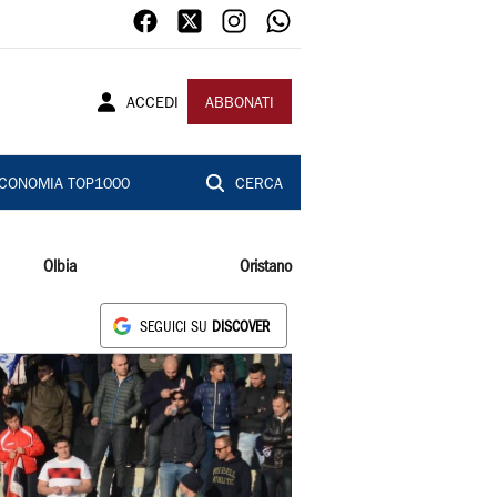
ACCEDI
ABBONATI
CONOMIA TOP1000
CERCA
Olbia
Oristano
SEGUICI SU
DISCOVER