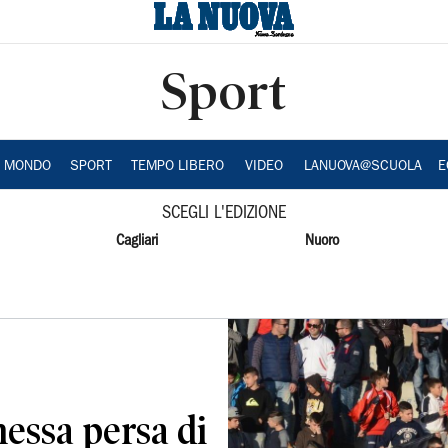
Sport
A MONDO
SPORT
TEMPO LIBERO
VIDEO
LANUOVA@SCUOLA
E
SCEGLI L'EDIZIONE
Cagliari
Nuoro
essa persa di