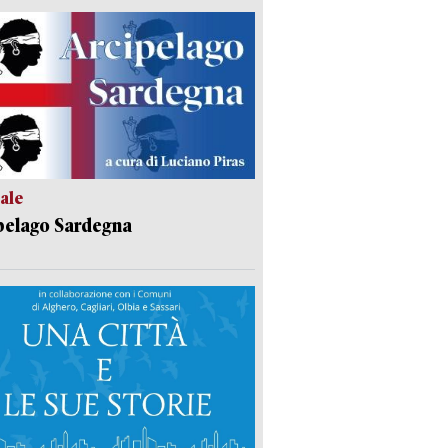
ale
pelago Sardegna