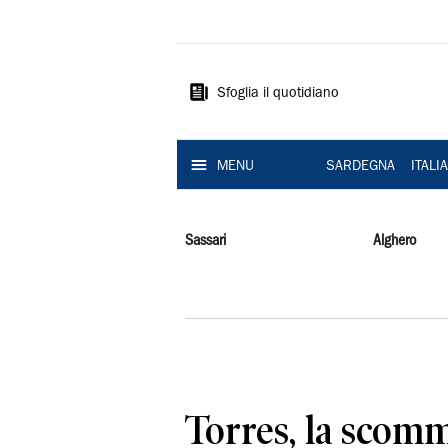
La
Nuova
Sardegna
Sfoglia il quotidiano
MENU
SARDEGNA
ITALI
Sassari
Alghero
Torres, la scomm