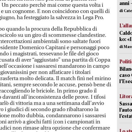
anni 
ù. Un peccato perchè mai come questa volta i
e un cognome. E non coincidono con quelli di
di Cat
giugno, ha festeggiato la salvezza in Lega Pro.
L’all
po quando la procura della Repubblica di
Caldo
scicolo su un giro di scommesse clandestine.
ko: «
ercettazioni ambientali sono saltate fuori
di Mas
presidente Domenico Capitani e personaggi poco
o i magistrati, tessevano le file del gioco
cusata di aver “aggiustato” una partita di Coppa
Polit
 quell’occasione i sassaresi mandarono in campo
Bilan
iovanissini per non affaticare i titolari
caso 
asferta molto delicata. Il match finì nel mirino
l’Ese
itani, sempre secondo le accuse, pensò bene di
raccogliendo le briciole. In primo grado il
Litora
davanti all’inconsistenza delle prove. I tifosi
parlò di vittoria ma a una settimana dall’avvio
Sassa
 i giudici di secondo grado ribaltarono la
l’auto
sione molto dubbia, condannarono i sassaresi
l’est
oni arrivò a giochi fatti (con i campionati in
iudici non rimase altra opzione che confermare
Lo st