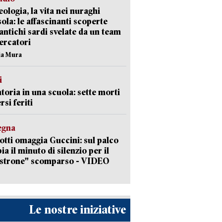
ologia, la vita nei nuraghi
isola: le affascinanti scoperte
 antichi sardi svelate da un team
cercatori
nia Mura
i
toria in una scuola: sette morti
rsi feriti
egna
otti omaggia Guccini: sul palco
ia il minuto di silenzio per il
strone" scomparso - VIDEO
Le nostre iniziative