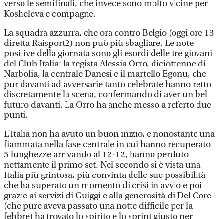
verso le semifinali, che invece sono molto vicine per
Kosheleva e compagne.
La squadra azzurra, che ora contro Belgio (oggi ore 13
diretta Raisport2) non può più sbagliare. Le note
positive della giornata sono gli esordi delle tre giovani
del Club Italia: la regista Alessia Orro, diciottenne di
Narbolia, la centrale Danesi e il martello Egonu, che
pur davanti ad avversarie tanto celebrate hanno retto
discretamente la scena, confermando di aver un bel
futuro davanti. La Orro ha anche messo a referto due
punti.
L’Italia non ha avuto un buon inizio, e nonostante una
fiammata nella fase centrale in cui hanno recuperato
5 lunghezze arrivando al 12-12, hanno perduto
nettamente il primo set. Nel secondo si è vista una
Italia più grintosa, più convinta delle sue possibilità
che ha superato un momento di crisi in avvio e poi
grazie ai servizi di Guiggi e alla generosità di Del Core
(che pure aveva passato una notte difficile per la
febbre) ha trovato lo spirito e lo sprint giusto per