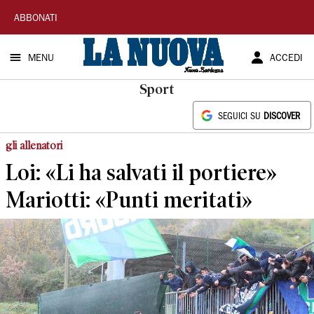
La
ABBONATI
Nuova
MENU
ACCEDI
Sardegna
Sport
SEGUICI SU
DISCOVER
gli allenatori
Loi: «Li ha salvati il portiere»
Mariotti: «Punti meritati»