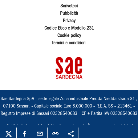
Scriveteci
Pubblicità
Privacy
Codice Etico e Modello 231
Cookie policy
Termini e condizioni
Sae Sardegna SpA – sede legale Zona industriale Predda Niedda strada 31 ,
07100 Sassari, - Capitale sociale Euro 6.000.000 – R.E.A. SS – 213461 –
Registro Imprese di Sassari 02328540683 – CF e Partita IVA 02328540683
I diritti delle immagini e dei testi sono riservati. È espressamente vietata la
loro riproduzione con qualsiasi mezzo e l'adattamento totale o parziale.