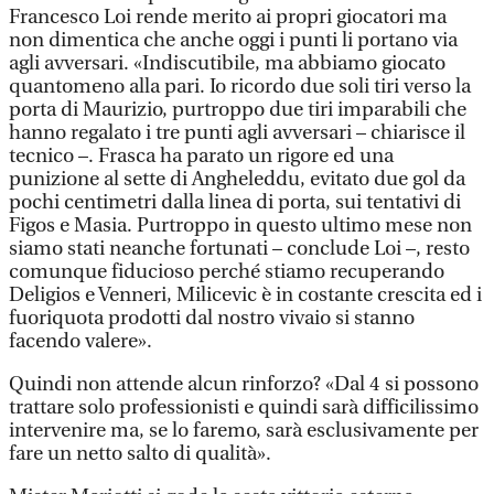
Francesco Loi rende merito ai propri giocatori ma
non dimentica che anche oggi i punti li portano via
agli avversari. «Indiscutibile, ma abbiamo giocato
quantomeno alla pari. Io ricordo due soli tiri verso la
porta di Maurizio, purtroppo due tiri imparabili che
hanno regalato i tre punti agli avversari – chiarisce il
tecnico –. Frasca ha parato un rigore ed una
punizione al sette di Angheleddu, evitato due gol da
pochi centimetri dalla linea di porta, sui tentativi di
Figos e Masia. Purtroppo in questo ultimo mese non
siamo stati neanche fortunati – conclude Loi –, resto
comunque fiducioso perché stiamo recuperando
Deligios e Venneri, Milicevic è in costante crescita ed i
fuoriquota prodotti dal nostro vivaio si stanno
facendo valere».
Quindi non attende alcun rinforzo? «Dal 4 si possono
trattare solo professionisti e quindi sarà difficilissimo
intervenire ma, se lo faremo, sarà esclusivamente per
fare un netto salto di qualità».