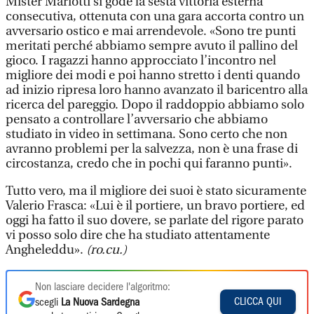
Mister Mariotti si gode la sesta vittoria esterna
consecutiva, ottenuta con una gara accorta contro un
avversario ostico e mai arrendevole. «Sono tre punti
meritati perché abbiamo sempre avuto il pallino del
gioco. I ragazzi hanno approcciato l’incontro nel
migliore dei modi e poi hanno stretto i denti quando
ad inizio ripresa loro hanno avanzato il baricentro alla
ricerca del pareggio. Dopo il raddoppio abbiamo solo
pensato a controllare l’avversario che abbiamo
studiato in video in settimana. Sono certo che non
avranno problemi per la salvezza, non è una frase di
circostanza, credo che in pochi qui faranno punti».
Tutto vero, ma il migliore dei suoi è stato sicuramente
Valerio Frasca: «Lui è il portiere, un bravo portiere, ed
oggi ha fatto il suo dovere, se parlate del rigore parato
vi posso solo dire che ha studiato attentamente
Angheleddu».
(ro.cu.)
Non lasciare decidere l'algoritmo:
CLICCA QUI
scegli
La Nuova Sardegna