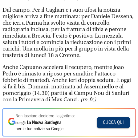
Dal campo. Per il Cagliari e i suoi tifosi la notizia
migliore arriva a fine mattinata: per Daniele Dessena,
che ieri a Parma ha svolto visita di controllo,
radiografia inclusa, per la frattura di tibia e perone
rimediata a Brescia, l’esito è positivo. La mezzala
saluta i tutori e comincia la rieducazione con i primi
carichi. Una molla in più per il gruppo in vista della
trasferta di lunedì 18 a Crotone.
Anche Capuano accelera il recupero, mentre Joao
Pedro è rimasto a riposo per smaltire l’attacco
febbrile di martedì. Anche ieri doppia seduta. E oggi
si fa il bis. Domani, mattinata ad Asseminello e al
pomeriggio (14.30) partita al Campu Nou di Sanluri
con la Primavera di Max Canzi.
(m.fr.)
Non lasciare decidere l'algoritmo:
CLICCA QUI
scegli
La Nuova Sardegna
per le tue notizie su Google