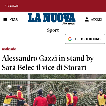
La
ABBONATI
Nuova
MENU
ACCEDI
Sardegna
Sport
SEGUICI SU
DISCOVER
notiziario
Alessandro Gazzi in stand by
Sarà Belec il vice di Storari