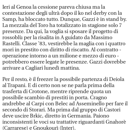
Ieri al Genoa la cessione pareva chiusa ma la
contestazione degli ultrà dopo il ko nel derby con la
Samp, ha bloccato tutto. Dunque, Gazzi è in stand by.
La mezzala del Toro ha totalizzato in stagione solo 7
presenze. Da qui, la voglia si sposare il progetto di
rossoblù per la risalita in A guidato da Massimo
Rastelli. Classe ’83, vestirebbe la maglia con i quattro
mori in prestito con diritto di riscatto. Al contratto -
operazione intorno a un milione e mezzo di euro -
potrebbero essere legate le presenze. Gazzi dovrebbe
arrivare a Cagliari lunedì mattina.
Per il resto, è il freezer la possibile partenza di Deiola
al Trapani. E di certo non se ne parla prima della
trasferta di Crotone, mentre riprende quota un
possibile scambio di prestiti in porta. Cragno
andrebbe al Carpi con Belec ad Asseminello per fare il
secondo di Storari. Ma prima dal gruppo di Castori
deve uscire Brkic, diretto in Germania. Paiono
inconsistenti le voci su trattative riguardanti Gnahorè
(Carrarese) e Gnoukourì (Inter).