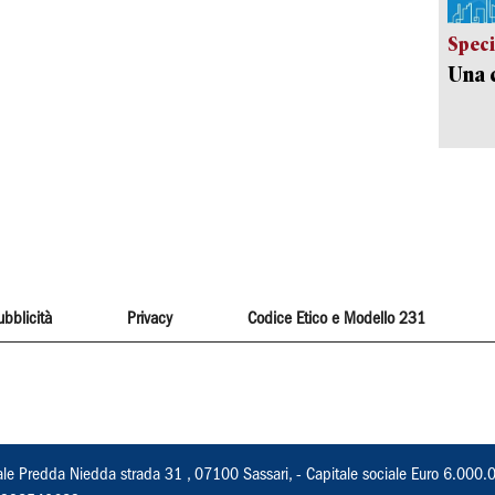
Speci
Una c
ubblicità
Privacy
Codice Etico e Modello 231
ale Predda Niedda strada 31 , 07100 Sassari, - Capitale sociale Euro 6.000.