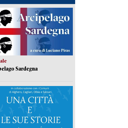
ale
pelago Sardegna