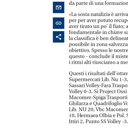
da parte di una formazione 
«La sosta natalizia è arri
per per aver potuto recup
aver tirato un po’ il fiato; 
fondamentale in chiave sa
la classifica è ben delinea
possibile in zona salvezza
obiettivo. Spesso le nostr
questo - conclude il mist
i ritmi alti riusciamo a met
Questi i risultati dell'ott
Supermercati Lib. Nu 1-3
Sassari Volley-Fara Traspo
Volley 0-3, Si Project Oss
Macomer-Spiga Trasporti It
Ghilarza e Quadrifoglio Vo
Lib. NU 20, Vbc Macomer 14
10, Hermaea Olbia e Pol. S
Ittiri 2, Punto SS Volley -3