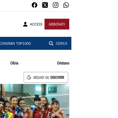
ACCEDI
ABBONATI
CONOMIA TOP1000
CERCA
Olbia
Oristano
SEGUICI SU
DISCOVER