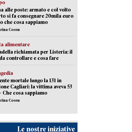
lpo
a alle poste: armato e col volto
to si fa consegnare 20mila euro
o che cosa sappiamo
erina Cossu
ta alimentare
della richiamata per Listeria: il
 da controllare e cosa fare
agedia
ente mortale lungo la 131 in
ione Cagliari: la vittima aveva 53
– Che cosa sappiamo
erina Cossu
Le nostre iniziative