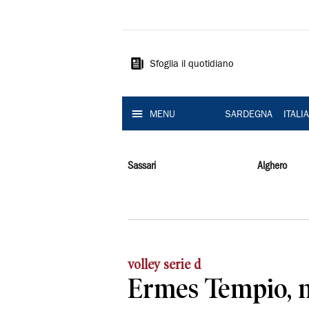
La
Nuova
Sardegna
Sfoglia il quotidiano
MENU
SARDEGNA
ITALI
Sassari
Alghero
volley serie d
Ermes Tempio, n