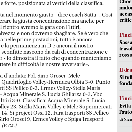
Choc 
forte, posizionata ai vertici della classifica.
malor
accas
vata nel momento giusto - dice coach Satta -. Così
criti
erare la giusta concentrazione ma anche per
al rientro avremo la gara con l’Ittiri,
lvezza e non dovremo sbagliare. Se è vero che
L’inc
ta nelle prime postazioni, tutto è ancora
Sassa
 e la permanenza in D è ancora il nostro
travo
e sconfitte nascono da cali di concentrazione e
rosso
er - lo dimostra il fatto che quando manteniamo
tere in difficoltà le nostre avversarie».
Il d
ava d'andata: Pol. Sirio Orosei- Mele
Si tuf
, Quadrifoglio Volley-Hermaea Olbia 3-0, Punto
fonda
rti SS Pellico 0-3, Ermes Volley-Stella Maris
i - Acqua Minerale S. Lucia Ghilarza 0-3, Vbc
L’inc
tiri 3-0. Classifica: Acqua Minerale S. Lucia
Evita
lley 23, Stella Maris Volley e Mele Supermercati
l’aut
, Si project Ossi 12, Fara trasporti SS Pellico
irio Orosei 9, Ermes Volley e Spiga Trasporti
di Nic
.
(v. ca.)