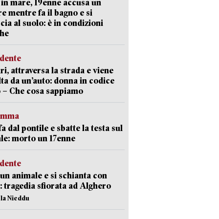
in mare, 19enne accusa un
e mentre fa il bagno e si
cia al suolo: è in condizioni
che
idente
ri, attraversa la strada e viene
lta da un’auto: donna in codice
 – Che cosa sappiamo
ramma
fa dal pontile e sbatte la testa sul
le: morto un 17enne
idente
 un animale e si schianta con
o: tragedia sfiorata ad Alghero
ola Nieddu