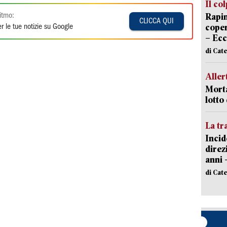
Il co
Rapin
itmo:
CLICCA QUI
coper
r le tue notizie su Google
– Ecc
di Cat
Aller
Morta
lotto
La tr
Incid
direz
anni 
di Cat