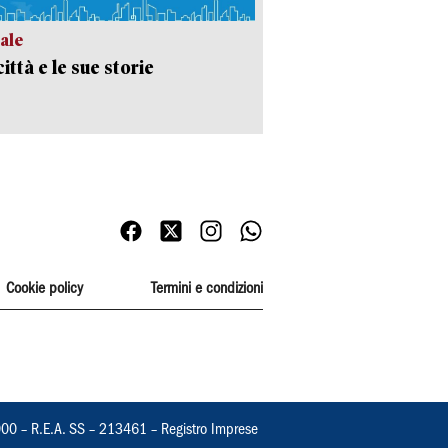
ale
ittà e le sue storie
Cookie policy
Termini e condizioni
000 – R.E.A. SS – 213461 – Registro Imprese