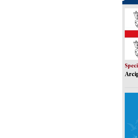
Speci
Arci