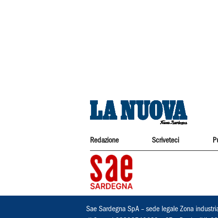
Redazione
Scriveteci
P
Sae Sardegna SpA – sede legale Zona industri