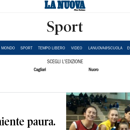
Sport
A MONDO
SPORT
TEMPO LIBERO
VIDEO
LANUOVA@SCUOLA
E
SCEGLI L'EDIZIONE
Cagliari
Nuoro
iente paura.