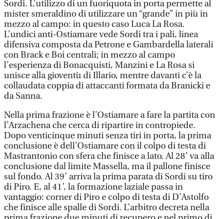
Sordi. L’utilizzo di un fuoriquota in porta permette al
mister smeraldino di utilizzare un “grande” in più in
mezzo al campo: in questo caso Luca La Rosa.
L’undici anti-Ostiamare vede Sordi tra i pali, linea
difensiva composta da Petrone e Gambardella laterali
con Brack e Boi centrali; in mezzo al campo
l’esperienza di Bonacquisti, Manzini e La Rosa si
unisce alla gioventù di Illario, mentre davanti c’è la
collaudata coppia di attaccanti formata da Branicki e
da Sanna.
Nella prima frazione è l’Ostiamare a fare la partita con
l’Arzachena che cerca di ripartire in contropiede.
Dopo venticinque minuti senza tiri in porta, la prima
conclusione è dell’Ostiamare con il colpo di testa di
Mastrantonio con sfera che finisce a lato. Al 28’ va alla
conclusione dal limite Massella, ma il pallone finisce
sul fondo. Al 39’ arriva la prima parata di Sordi su tiro
di Piro. E, al 41’, la formazione laziale passa in
vantaggio: corner di Piro e colpo di testa di D’Astolfo
che finisce alle spalle di Sordi. L’arbitro decreta nella
prima frazione due minuti di recupero e nel primo di