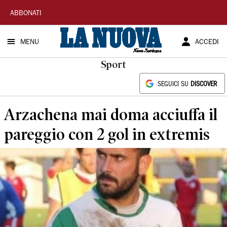
La
ABBONATI
Nuova
MENU
ACCEDI
Sardegna
Sport
SEGUICI SU
DISCOVER
Arzachena mai doma acciuffa il
pareggio con 2 gol in extremis