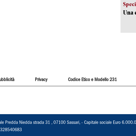
Speci
Una c
ubblicità
Privacy
Codice Etico e Modello 231
ale Predda Niedda strada 31 , 07100 Sassari, - Capitale sociale Euro 6.000.
 02328540683