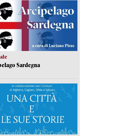
ale
pelago Sardegna