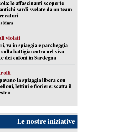
isola: le affascinanti scoperte
 antichi sardi svelate da un team
cercatori
nia Mura
li violati
ri, va in spiaggia e parcheggia
 sulla battigia: entra nel vivo
ate dei cafoni in Sardegna
trolli
avano la spiaggia libera con
loni, lettini e fioriere: scatta il
estro
Le nostre iniziative