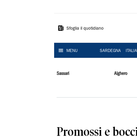
La
Nuova
Sardegna
Sfoglia il quotidiano
MENU
SARDEGNA
ITALI
Sassari
Alghero
Promossi e bocci