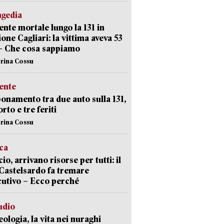
agedia
ente mortale lungo la 131 in
ione Cagliari: la vittima aveva 53
– Che cosa sappiamo
erina Cossu
ente
namento tra due auto sulla 131,
rto e tre feriti
erina Cossu
ica
cio, arrivano risorse per tutti: il
Castelsardo fa tremare
cutivo – Ecco perché
udio
ologia, la vita nei nuraghi