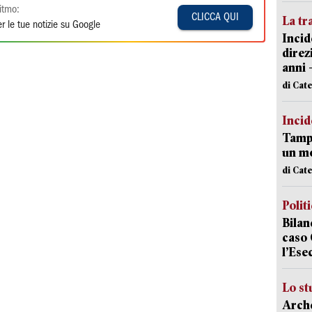
itmo:
CLICCA QUI
La tr
r le tue notizie su Google
Incid
direz
anni 
di Cat
Incid
Tampo
un mo
di Cat
Polit
Bilan
caso 
l’Ese
Lo st
Arche