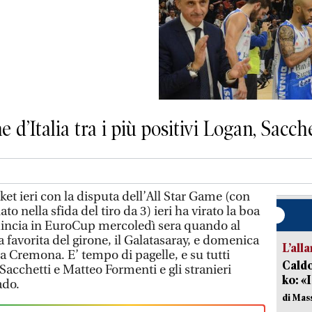
’Italia tra i più positivi Logan, Sacch
ket ieri con la disputa dell’All Star Game (con
 nella sfida del tiro da 3) ieri ha virato la boa
mincia in EuroCup mercoledì sera quando al
a favorita del girone, il Galatasaray, e domenica
L’all
a Cremona. E’ tempo di pagelle, e su tutti
Caldo
 Sacchetti e Matteo Formenti e gli stranieri
ko: «
ado.
di Mas