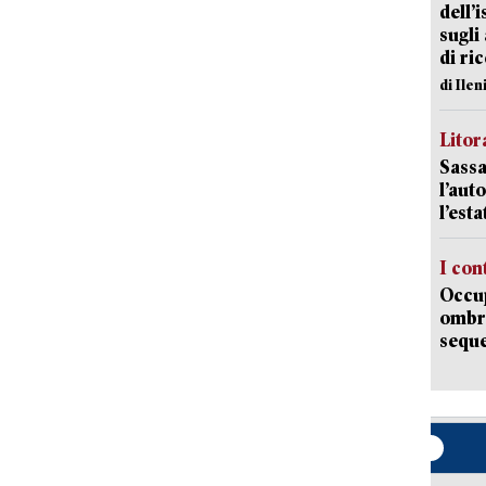
dell’
sugli
di ri
di Ile
Litora
Sassa
l’auto
l’est
I con
Occup
ombrel
sequ