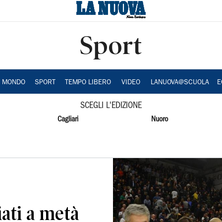
Sport
A MONDO
SPORT
TEMPO LIBERO
VIDEO
LANUOVA@SCUOLA
E
SCEGLI L'EDIZIONE
Cagliari
Nuoro
ati a metà