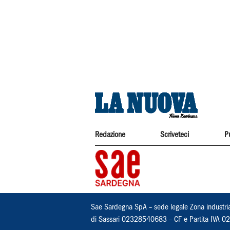
Redazione
Scriveteci
P
Sae Sardegna SpA – sede legale Zona industri
di Sassari 02328540683 – CF e Partita IVA