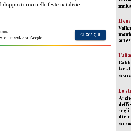
doppio turno nelle feste natalizie.
mult
Il ca
Valle
itmo:
mentr
CLICCA QUI
r le tue notizie su Google
arres
L’all
Caldo
ko: «
di Mas
Lo st
Arche
dell’
sugli
di ri
di Ile