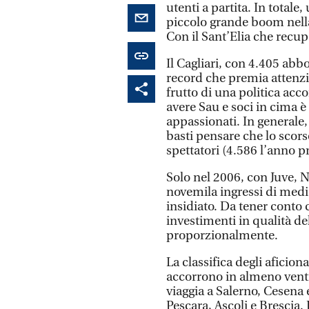
utenti a partita. In total
piccolo grande boom nella
Con il Sant’Elia che recu
Il Cagliari, con 4.405 abb
record che premia attenzion
frutto di una politica acco
avere Sau e soci in cima è
appassionati. In generale,
basti pensare che lo scors
spettatori (4.586 l’anno p
Solo nel 2006, con Juve, N
novemila ingressi di medi
insidiato. Da tener conto c
investimenti in qualità de
proporzionalmente.
La classifica degli aficion
accorrono in almeno ventim
viaggia a Salerno, Cesena e
Pescara, Ascoli e Brescia. 