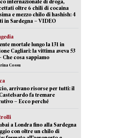
ico internazionale di droga,
cettati oltre 6 chili di cocaina
sima e mezzo chilo di hashish: 4
ti in Sardegna – VIDEO
agedia
ente mortale lungo la 131 in
ione Cagliari: la vittima aveva 53
– Che cosa sappiamo
erina Cossu
ica
cio, arrivano risorse per tutti: il
Castelsardo fa tremare
cutivo – Ecco perché
trolli
bai a Londra fino alla Sardegna
aggio con oltre un chilo di
le: fermato all’aeroporto e