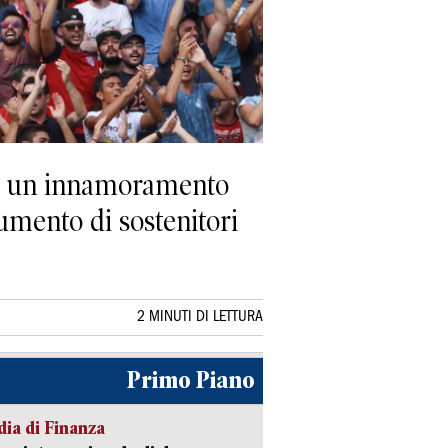
ano un innamoramento
umento di sostenitori
2 MINUTI DI LETTURA
Primo Piano
ia di Finanza