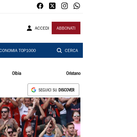
ACCEDI
ABBONATI
CONOMIA TOP1000
CERCA
Olbia
Oristano
SEGUICI SU
DISCOVER