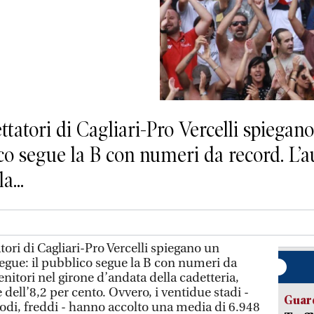
ttatori di Cagliari-Pro Vercelli spieg
co segue la B con numeri da record. L’a
a...
ori di Cagliari-Pro Vercelli spiegano un
ue: il pubblico segue la B con numeri da
nitori nel girone d’andata della cadetteria,
è dell’8,2 per cento. Ovvero, i ventidue stadi -
Guard
odi, freddi - hanno accolto una media di 6.948