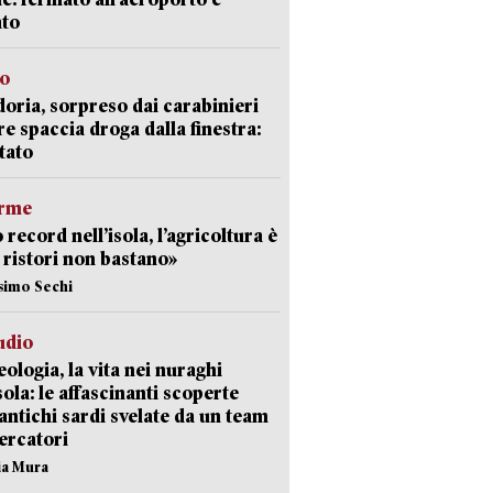
ato
so
doria, sorpreso dai carabinieri
e spaccia droga dalla finestra:
tato
arme
 record nell’isola, l’agricoltura è
I ristori non bastano»
simo Sechi
udio
ologia, la vita nei nuraghi
isola: le affascinanti scoperte
 antichi sardi svelate da un team
cercatori
nia Mura