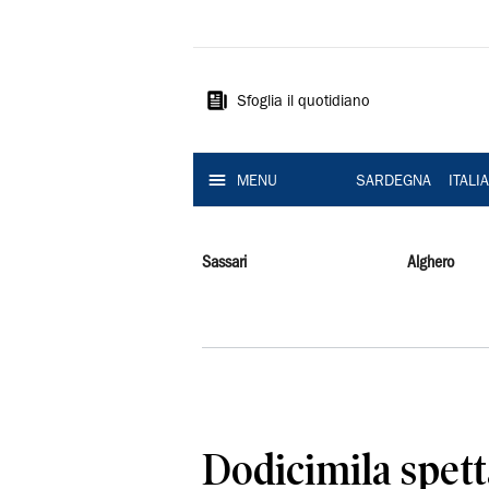
La
Nuova
Sardegna
Sfoglia il quotidiano
MENU
SARDEGNA
ITALI
Sassari
Alghero
Dodicimila spett