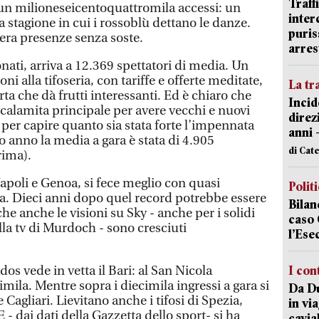
Traff
e, un milioneseicentoquattromila accessi: un
inter
 stagione in cui i rossoblù dettano le danze.
puris
pera presenze senza soste.
arres
onati, arriva a 12.369 spettatori di media. Un
i alla tifoseria, con tariffe e offerte meditate,
La tr
rta che dà frutti interessanti. Ed è chiaro che
Incid
 calamita principale per avere vecchi e nuovi
direz
 per capire quanto sia stata forte l’impennata
anni 
o anno la media a gara è stata di 4.905
di Cat
rima).
apoli e Genoa, si fece meglio con quasi
Polit
a. Dieci anni dopo quel record potrebbe essere
Bilan
he anche le visioni su Sky - anche per i solidi
caso 
lla tv di Murdoch - sono cresciuti
l’Ese
ados vede in vetta il Bari: al San Nicola
I con
ila. Mentre sopra i diecimila ingressi a gara si
Da Du
 Cagliari. Lievitano anche i tifosi di Spezia,
in vi
E - dai dati della Gazzetta dello sport- si ha
cavia