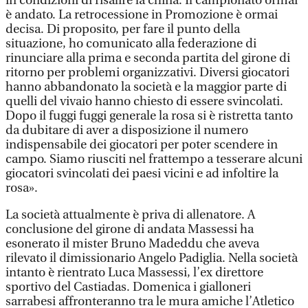
in condizioni di risalire la china. Il campionato ormai
è andato. La retrocessione in Promozione è ormai
decisa. Di proposito, per fare il punto della
situazione, ho comunicato alla federazione di
rinunciare alla prima e seconda partita del girone di
ritorno per problemi organizzativi. Diversi giocatori
hanno abbandonato la società e la maggior parte di
quelli del vivaio hanno chiesto di essere svincolati.
Dopo il fuggi fuggi generale la rosa si è ristretta tanto
da dubitare di aver a disposizione il numero
indispensabile dei giocatori per poter scendere in
campo. Siamo riusciti nel frattempo a tesserare alcuni
giocatori svincolati dei paesi vicini e ad infoltire la
rosa».
La società attualmente è priva di allenatore. A
conclusione del girone di andata Massessi ha
esonerato il mister Bruno Madeddu che aveva
rilevato il dimissionario Angelo Padiglia. Nella società
intanto è rientrato Luca Massessi, l’ex direttore
sportivo del Castiadas. Domenica i gialloneri
sarrabesi affronteranno tra le mura amiche l’Atletico