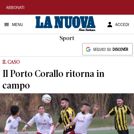
La
ABBONATI
Nuova
MENU
ACCEDI
Sardegna
Sport
SEGUICI SU
DISCOVER
IL CASO
Il Porto Corallo ritorna in
campo