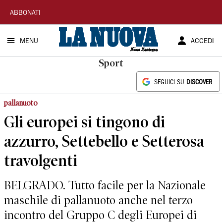
La
ABBONATI
Nuova
MENU
ACCEDI
Sardegna
Sport
SEGUICI SU
DISCOVER
pallanuoto
Gli europei si tingono di
azzurro, Settebello e Setterosa
travolgenti
BELGRADO. Tutto facile per la Nazionale
maschile di pallanuoto anche nel terzo
incontro del Gruppo C degli Europei di