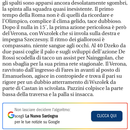
gli spalti sono apparsi ancora desolatamente sgombri,
la spinta alla squadra quasi inesistente. Il primo
tempo della Roma non è di quelli da ricordare e
l'Olimpico, complice il clima gelido, tace dubbioso.
Dopo il nulla in 15', la prima azione pericolosa è però
del Verona, con Wszolek che si invola sulla destra e
impegna Szeczesny. Il ritmo dei giallorossi è
compassato, niente sangue agli occhi. Al 40 Dzeko da
due passi coglie il palo e sugli sviluppi dell'azione De
Rossi scodella di tacco un assist per Nainggolan, che
non sbaglia per la sua prima rete stagionale. Il Verona,
ravvivato dall'ingresso di Fares in avanti al posto di
Emanuelson, agisce in contropiede e trova il pari su
rigore per un dubbio atterramento di Wszolek da
parte di Castan in scivolata. Pazzini colpisce la parte
bassa della traversa e la palla si insacca.
Non lasciare decidere l'algoritmo:
CLICCA QUI
scegli
La Nuova Sardegna
per le tue notizie su Google