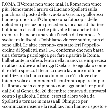
ROMA. Il Verona non vince mai, la Roma non vince
più. Nonostante l'arrivo di Luciano Spalletti sulla
panchina al posto dello svuotato Garcia, i giallorossi
hanno proposto all'Olimpico una fotocopia delle
deludenti prestazioni precedenti, incapaci di battere
l'ultima in classifica che più volte li ha anche fatti
tremare. E ancora una volta l'uscita dal campo si è
svolta tra in fischi. «Dobbiamo vincere subito, non ci
sono alibi. Le altre corrono» era stato ieri l'appello-
ordine di Spalletti, ma l'1-1 conferma che non basta
una sferzata psicologica per fare ripartire la Roma,
balbettante in difesa, lenta nella manovra e imprecisa
in attacco, dove anche oggi Dzeko si è segnalato come
il re dello spreco. Il tecnico dovrà lavorare molto per
raddrizzare la barca ma domenica c'è la Juve che
intanto vola e al momento il confronto appare impari.
La Roma che in campionato non agguanta i tre punti
dal 2-0 al Genoa del 20 dicembre contava di ritrovarsi
contro i gialloblù. I tifosi, esortati a loro volta da
Spalletti a tornare in massa all'Olimpico per
«cominciare insieme la risalita», non hanno risposto e