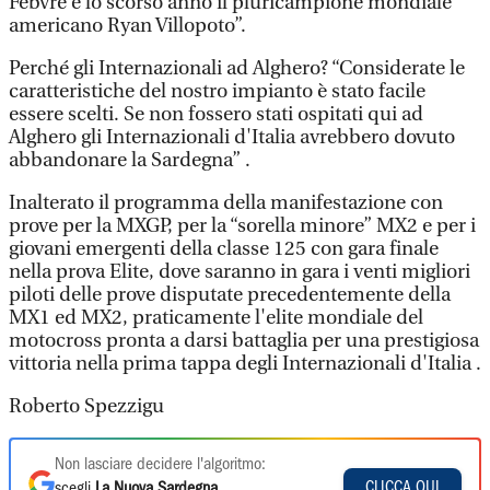
Febvre e lo scorso anno il pluricampione mondiale
americano Ryan Villopoto”.
Perché gli Internazionali ad Alghero? “Considerate le
caratteristiche del nostro impianto è stato facile
essere scelti. Se non fossero stati ospitati qui ad
Alghero gli Internazionali d'Italia avrebbero dovuto
abbandonare la Sardegna” .
Inalterato il programma della manifestazione con
prove per la MXGP, per la “sorella minore” MX2 e per i
giovani emergenti della classe 125 con gara finale
nella prova Elite, dove saranno in gara i venti migliori
piloti delle prove disputate precedentemente della
MX1 ed MX2, praticamente l'elite mondiale del
motocross pronta a darsi battaglia per una prestigiosa
vittoria nella prima tappa degli Internazionali d'Italia .
Roberto Spezzigu
Non lasciare decidere l'algoritmo:
CLICCA QUI
scegli
La Nuova Sardegna