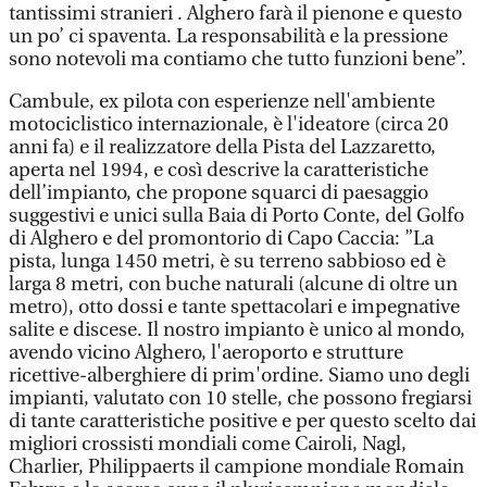
tantissimi stranieri . Alghero farà il pienone e questo
un po’ ci spaventa. La responsabilità e la pressione
sono notevoli ma contiamo che tutto funzioni bene”.
Cambule, ex pilota con esperienze nell'ambiente
motociclistico internazionale, è l'ideatore (circa 20
anni fa) e il realizzatore della Pista del Lazzaretto,
aperta nel 1994, e così descrive la caratteristiche
dell’impianto, che propone squarci di paesaggio
suggestivi e unici sulla Baia di Porto Conte, del Golfo
di Alghero e del promontorio di Capo Caccia: ”La
pista, lunga 1450 metri, è su terreno sabbioso ed è
larga 8 metri, con buche naturali (alcune di oltre un
metro), otto dossi e tante spettacolari e impegnative
salite e discese. Il nostro impianto è unico al mondo,
avendo vicino Alghero, l'aeroporto e strutture
ricettive-alberghiere di prim'ordine. Siamo uno degli
impianti, valutato con 10 stelle, che possono fregiarsi
di tante caratteristiche positive e per questo scelto dai
migliori crossisti mondiali come Cairoli, Nagl,
Charlier, Philippaerts il campione mondiale Romain