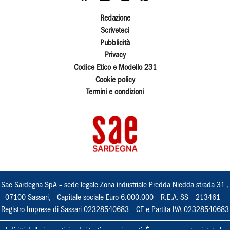
Redazione
Scriveteci
Pubblicità
Privacy
Codice Etico e Modello 231
Cookie policy
Termini e condizioni
Sae Sardegna SpA – sede legale Zona industriale Predda Niedda strada 31 ,
07100 Sassari, - Capitale sociale Euro 6.000.000 – R.E.A. SS – 213461 –
Registro Imprese di Sassari 02328540683 – CF e Partita IVA 02328540683