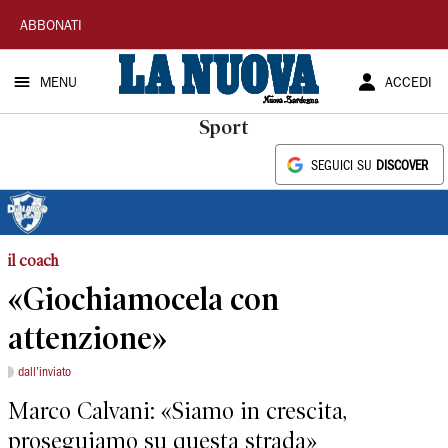
La
ABBONATI
Nuova
MENU
ACCEDI
Sardegna
Sport
SEGUICI SU
DISCOVER
il coach
«Giochiamocela con
attenzione»
dall’inviato
Marco Calvani: «Siamo in crescita,
proseguiamo su questa strada»