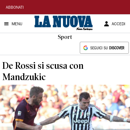
La
ABBONATI
Nuova
MENU
ACCEDI
Sardegna
Sport
SEGUICI SU
DISCOVER
De Rossi si scusa con
Mandzukic