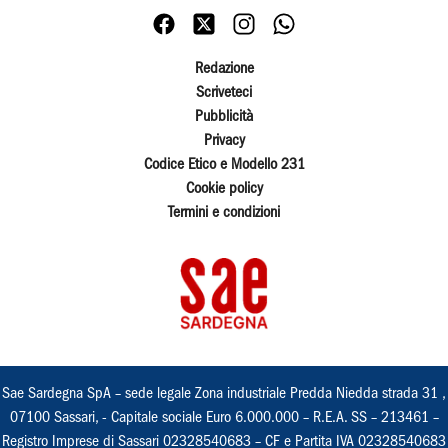
Redazione
Scriveteci
Pubblicità
Privacy
Codice Etico e Modello 231
Cookie policy
Termini e condizioni
Sae Sardegna SpA – sede legale Zona industriale Predda Niedda strada 31 ,
07100 Sassari, - Capitale sociale Euro 6.000.000 – R.E.A. SS – 213461 –
Registro Imprese di Sassari 02328540683 – CF e Partita IVA 02328540683