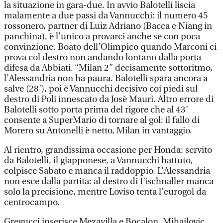
la situazione in gara-due. In avvio Balotelli liscia
malamente a due passi da Vannucchi: il numero 45
rossonero, partner di Luiz Adriano (Bacca e Niang in
panchina), è l’unico a provarci anche se con poca
convinzione. Boato dell’Olimpico quando Marconi ci
prova col destro non andando lontano dalla porta
difesa da Abbiati. “Milan 2” decisamente sottoritmo,
l’Alessandria non ha paura. Balotelli spara ancora a
salve (28’), poi è Vannucchi decisivo coi piedi sul
destro di Poli innescato da Josè Mauri. Altro errore di
Balotelli sotto porta prima del rigore che al 43’
consente a SuperMario di tornare al gol: il fallo di
Morero su Antonelli è netto, Milan in vantaggio.
Al rientro, grandissima occasione per Honda: servito
da Balotelli, il giapponese, a Vannucchi battuto,
colpisce Sabato e manca il raddoppio. L’Alessandria
non esce dalla partita: al destro di Fischnaller manca
solo la precisione, mentre Loviso tenta l’eurogol da
centrocampo.
Gregucci inserisce Mezavilla e Bocalon, Mihajlovic