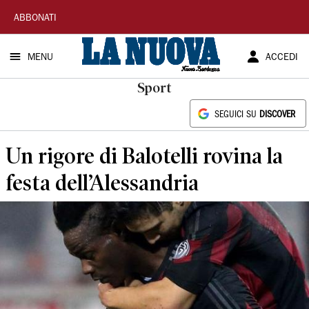
La
ABBONATI
Nuova
MENU
ACCEDI
Sardegna
Sport
SEGUICI SU
DISCOVER
Un rigore di Balotelli rovina la
festa dell’Alessandria