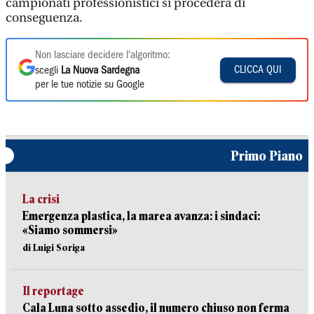
campionati professionistici si procederà di
conseguenza.
Non lasciare decidere l'algoritmo:
CLICCA QUI
scegli
La Nuova Sardegna
per le tue notizie su Google
Primo Piano
La crisi
Emergenza plastica, la marea avanza: i sindaci:
«Siamo sommersi»
di Luigi Soriga
Il reportage
Cala Luna sotto assedio, il numero chiuso non ferma