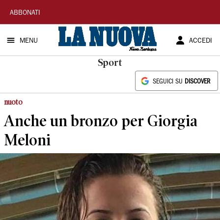
La
ABBONATI
Nuova
MENU
ACCEDI
Sardegna
Sport
SEGUICI SU
DISCOVER
nuoto
Anche un bronzo per Giorgia
Meloni