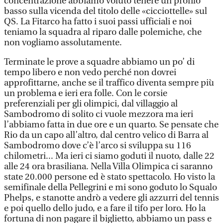
concentrazione abbiamo voluto tenere un profilo
basso sulla vicenda del titolo delle «cicciottelle» sul
QS. La Fitarco ha fatto i suoi passi ufficiali e noi
teniamo la squadra al riparo dalle polemiche, che
non vogliamo assolutamente.
Terminate le prove a squadre abbiamo un po’ di
tempo libero e non vedo perché non dovrei
approfittarne, anche se il traffico diventa sempre più
un problema e ieri era folle. Con le corsie
preferenziali per gli olimpici, dal villaggio al
Sambodromo di solito ci vuole mezzora ma ieri
l’abbiamo fatta in due ore e un quarto. Se pensate che
Rio da un capo all’altro, dal centro velico di Barra al
Sambodromo dove c’è l’arco si sviluppa su 116
chilometri... Ma ieri ci siamo goduti il nuoto, dalle 22
alle 24 ora brasiliana. Nella Villa Olimpica ci saranno
state 20.000 persone ed è stato spettacolo. Ho visto la
semifinale della Pellegrini e mi sono goduto lo Squalo
Phelps, e stanotte andrò a vedere gli azzurri del tennis
e poi quello dello judo, e a fare il tifo per loro. Ho la
fortuna di non pagare il biglietto, abbiamo un pass e