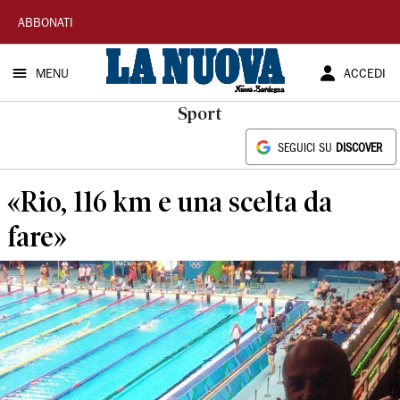
La
ABBONATI
Nuova
MENU
ACCEDI
Sardegna
Sport
SEGUICI SU
DISCOVER
«Rio, 116 km e una scelta da
fare»