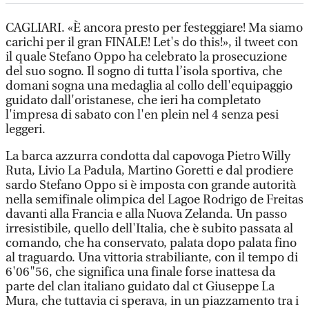
CAGLIARI. «È ancora presto per festeggiare! Ma siamo
carichi per il gran FINALE! Let's do this!», il tweet con
il quale Stefano Oppo ha celebrato la prosecuzione
del suo sogno. Il sogno di tutta l’isola sportiva, che
domani sogna una medaglia al collo dell'equipaggio
guidato dall'oristanese, che ieri ha completato
l'impresa di sabato con l'en plein nel 4 senza pesi
leggeri.
La barca azzurra condotta dal capovoga Pietro Willy
Ruta, Livio La Padula, Martino Goretti e dal prodiere
sardo Stefano Oppo si è imposta con grande autorità
nella semifinale olimpica del Lagoe Rodrigo de Freitas
davanti alla Francia e alla Nuova Zelanda. Un passo
irresistibile, quello dell'Italia, che è subito passata al
comando, che ha conservato, palata dopo palata fino
al traguardo. Una vittoria strabiliante, con il tempo di
6'06"56, che significa una finale forse inattesa da
parte del clan italiano guidato dal ct Giuseppe La
Mura, che tuttavia ci sperava, in un piazzamento tra i