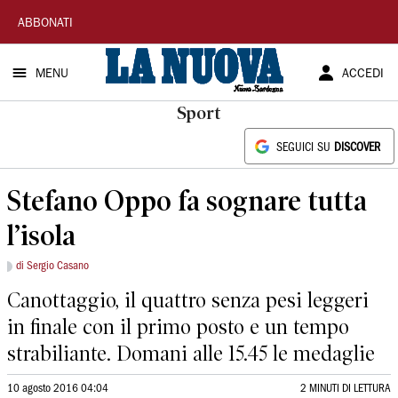
La
ABBONATI
Nuova
MENU
ACCEDI
Sardegna
Sport
SEGUICI SU
DISCOVER
Stefano Oppo fa sognare tutta
l’isola
di Sergio Casano
Canottaggio, il quattro senza pesi leggeri
in finale con il primo posto e un tempo
strabiliante. Domani alle 15.45 le medaglie
10 agosto 2016 04:04
2 MINUTI DI LETTURA