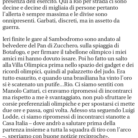
presenza dell’esercito. Qui a Rio per strada ci sono
decine e decine di migliaia di persone pertanto
l’allerta è sempre massima e le divise sono
onnipresenti. Garbati, discreti, ma in assetto da
guerra.
Ieri finite le gare al Sambodromo sono andato al
belvedere del Pan di Zucchero, sulla spiaggia di
Botafogo, e per firmare il tabellone olimpico i miei
amici mi hanno dovuto issare. Poi ho fatto un salto
alla Villa Olimpica prima nello spazio dei gadget e dei
ricordi olimpici, quindi al palazzetto del judo. Era
tutto esaurito, e quando una brasiliana ha vinto l’oro
si è scatenato un putife...Rio. Ci siamo sentiti con
Manolo Cattari, ci eravamo ripromessi di incontrarci
ma rispetto a me è svantaggiato, non può sfruttare le
corsie preferenziali olimpiche e per spostarsi ci mette
due ore e passa, ogni volta. Adesso sta seguendo Luigi
Lodde, ci siamo ripromessi di incontrarci stanotte a
Casa Italia – dove andrò a salutare prima della
partenza insieme a tutta la squadra di tiro con l’arco
–, speriamo con buone notizie reciproche».