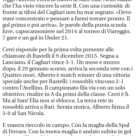
che l'ha visto vincere la serie B. Con una curiosità: di
fronte ai tifosi del Cagliari non ha mai segnato. «Devo
stare concentrato e pensare a farmi trovare pronto. Il
gol prima o poi arriva», le parole della punta scuola
Juve, capocannoniere nel 2014 al torneo di Viareggio,
7 gare e un gol in Under 21.
Cerri risponde per la prima volta presente alle
chiamate di Rastelli il 9 dicembre 2015. Segna a
Lanciano, il Cagliari vince 3-1. Un mese e mezzo
dopo, il 29 gennaio scorso, arriva la seconda rete con i
Quattro mori. Alberto è match winner di una vittoria
speciale anche per Rastelli: i rossoblù vincono 2-1
contro l'Avellino. Il campionato fila via con un solo
obiettivo: risalire in A da primi della classe. Cerri è lì.
Ma al Sant'Elia non si sblocca. La terza rete in
rossoblù arriva a Bari. Serata storica, Alberto firma il
3-0 al San Nicola.
E stasera rieccolo in campo. Con la maglia della Spal
di Ferrara. Con la nuova maglia è andato subito in gol