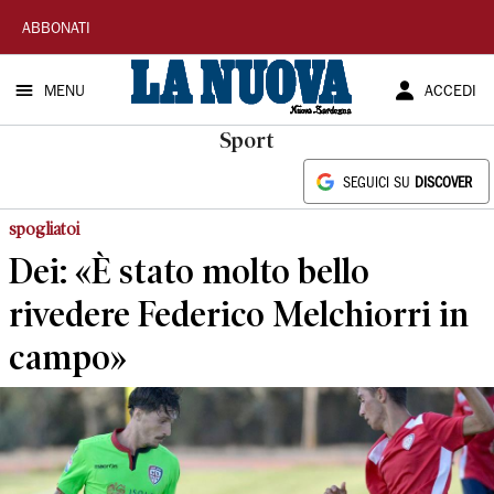
La
ABBONATI
Nuova
MENU
ACCEDI
Sardegna
Sport
SEGUICI SU
DISCOVER
spogliatoi
Dei: «È stato molto bello
rivedere Federico Melchiorri in
campo»