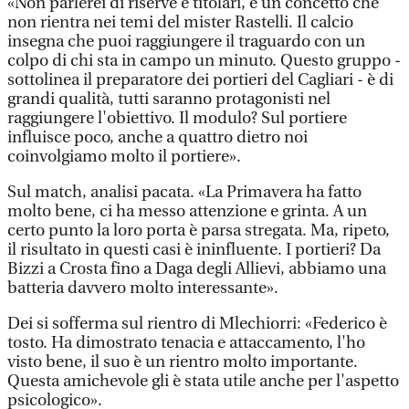
«Non parlerei di riserve e titolari, è un concetto che
non rientra nei temi del mister Rastelli. Il calcio
insegna che puoi raggiungere il traguardo con un
colpo di chi sta in campo un minuto. Questo gruppo -
sottolinea il preparatore dei portieri del Cagliari - è di
grandi qualità, tutti saranno protagonisti nel
raggiungere l'obiettivo. Il modulo? Sul portiere
influisce poco, anche a quattro dietro noi
coinvolgiamo molto il portiere».
Sul match, analisi pacata. «La Primavera ha fatto
molto bene, ci ha messo attenzione e grinta. A un
certo punto la loro porta è parsa stregata. Ma, ripeto,
il risultato in questi casi è ininfluente. I portieri? Da
Bizzi a Crosta fino a Daga degli Allievi, abbiamo una
batteria davvero molto interessante».
Dei si sofferma sul rientro di Mlechiorri: «Federico è
tosto. Ha dimostrato tenacia e attaccamento, l'ho
visto bene, il suo è un rientro molto importante.
Questa amichevole gli è stata utile anche per l'aspetto
psicologico».